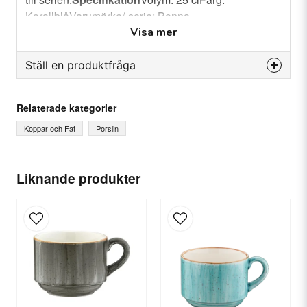
KorallblåVarumärke/-serie: Bonna
Visa mer
Ställ en produktfråga
question
Fråga oss något om denna produkten...
Relaterade kategorier
Koppar och Fat
Porslin
name
Ditt namn
Liknande produkter
email
E-postadress
Ja, ni får publicera min fråga