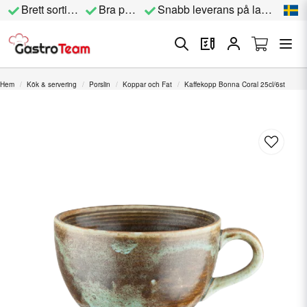
Brett sortiment
Bra priser
Snabb leverans på lagervara
Hem
Kök & servering
Porslin
Koppar och Fat
Kaffekopp Bonna Coral 25cl/6st