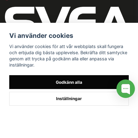
Vi använder cookies
Vi använder cookies för att vår webbplats skall fungera
och erbjuda dig bästa upplevelse. Bekräfta ditt samtycke
genom att trycka på godkänn alla eller anpassa via
inställningar.
Godkänn alla
Inställningar
/* */
// G ADS CONVERSION PAGE --> //
// GTAG EVENT --> //
//
G TAG STYRNING --> //
// Hojtar Heatmap, Hotjar Tracking
Code for my site --> //
// Google tag (gtag.js) --> //
/* SWIFFTY