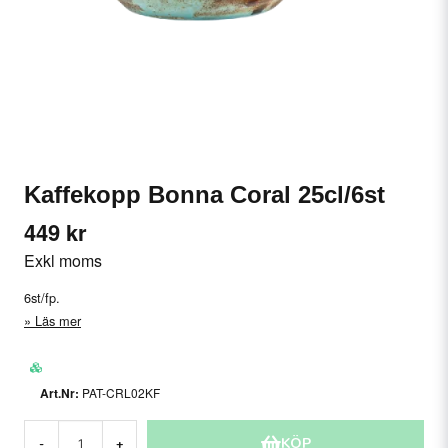
Kaffekopp Bonna Coral 25cl/6st
449 kr
Exkl moms
6st/fp.
Läs mer
PAT-CRL02KF
KÖP
-
+