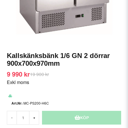
Kallskänksbänk 1/6 GN 2 dörrar
900x700x970mm
9 990 kr
19 900 kr
Exkl moms
MC-PS200-H6C
KÖP
-
+