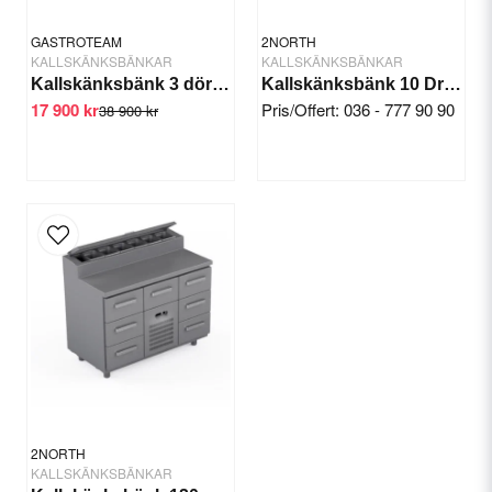
GASTROTEAM
2NORTH
KALLSKÄNKSBÄNKAR
KALLSKÄNKSBÄNKAR
Kallskänksbänk 3 dörrar 1/4 GN 200x80x90/110 cm
Kallskänksbänk 10 Draglådor 1/6 GN med Lock
17 900 kr
Pris/Offert: 036 - 777 90 90
38 900 kr
Skicka fråga
2NORTH
KALLSKÄNKSBÄNKAR