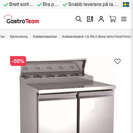
Brett sortiment
Bra priser
Snabb leverans på lagervara
Frys
Kylutrustning
Kallskänksbänkar
Kallskänksbänk 1/6 GN 2 dörrar 900x700x970mm
-
50
%