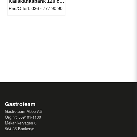
Kallskänksbänk 120 cm 7 draglådor
Pris/Offert: 036 - 777 90 90
Gastroteam
Gastroteam Abbe AB
Org.nr: 559101-1100
Mekanikervägen 6
564 35 Bankeryd