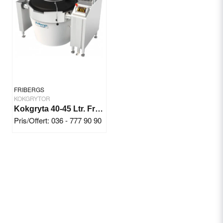
Anslutning: 400 V. Ström: 3~ Säkring (A): 50 Temperatur:
+10°C ~ +100°C
Bredd: 1420 mm
Djup: 1050 mm
Höjd: 1130 mm
FRIBERGS
KOKGRYTOR
Kokgryta 40-45 Ltr. Fribergs Novlab FKN-3
Pris/Offert: 036 - 777 90 90