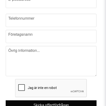
phone
Telefonnummer
company
Företagsnamn
message
Övrig information...
Skicka offertförfrågan