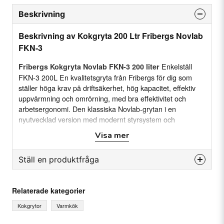
Beskrivning
Beskrivning av Kokgryta 200 Ltr Fribergs Novlab
FKN-3
Enkelställ
Fribergs Kokgryta Novlab FKN-3 200 liter
FKN-3 200L En kvalitetsgryta från Fribergs för dig som
ställer höga krav på driftsäkerhet, hög kapacitet, effektiv
uppvärmning och omrörning, med bra effektivitet och
arbetsergonomi. Den klassiska Novlab-grytan i en
nyutvecklad version med modernt styrsystem och
högkvalitetskomponenter. Med den klassiska "bananen"
Visa mer
blandaren utan hål i botten på grytan. Nu med nytt
verktygssystem. Kompakta grytor som är enkla att
Ställ en produktfråga
installera och handha.
Snabbinfo om FKN-3
question
Fråga oss något om denna produkten...
Relaterade kategorier
Volymer: 40, 70, 100, 150, 200 och 300 liter.
Kokgrytor
Varmkök
Snabb 2-stegs uppvärmning, för energisnål