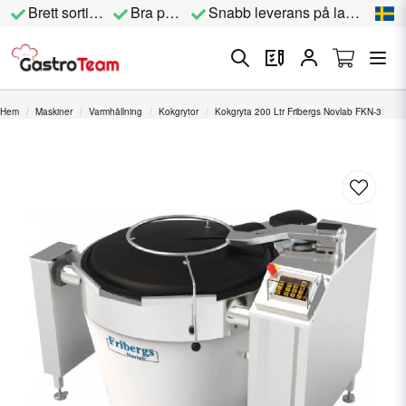
Brett sortiment
Bra priser
Snabb leverans på lagervara
Hem
Maskiner
Varmhållning
Kokgrytor
Kokgryta 200 Ltr Fribergs Novlab FKN-3