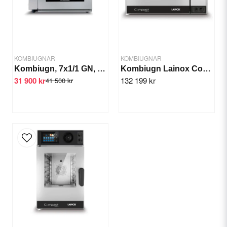
Ja, ni får publicera min fråga
KOMBIUGNAR
KOMBIUGNAR
Kombiugn, 7x1/1 GN, 830x640x970 mm
Kombiugn Lainox Compact Naboo GN 6x1/1
31 900 kr
132 199 kr
41 500 kr
Skicka fråga