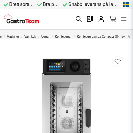
Brett sortiment
Bra priser
Snabb leverans på lagervara
m
Maskiner
Varmkök
Ugnar
Kombiugnar
Kombiugn Lainox Compact GN 10x 1/1