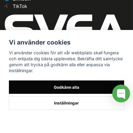
TikTok
Vi använder cookies
Vi använder cookies för att vår webbplats skall fungera
och erbjuda dig bästa upplevelse. Bekräfta ditt samtycke
genom att trycka på godkänn alla eller anpassa via
inställningar.
Godkänn alla
Inställningar
/* */
// G ADS CONVERSION PAGE --> //
// GTAG EVENT --> //
//
G TAG STYRNING --> //
// Hojtar Heatmap, Hotjar Tracking