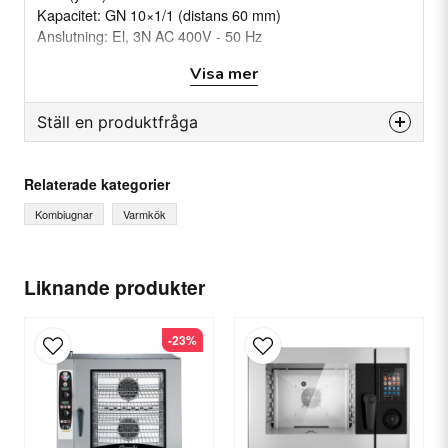
Kapacitet: GN 10×1/1 (distans 60 mm)
Anslutning: El, 3N AC 400V - 50 Hz
Energi: 15,5 kW
Visa mer
Modell: COEN101R
Ställ en produktfråga
question
Fråga oss något om denna produkten...
Relaterade kategorier
Kombiugnar
Varmkök
name
Ditt namn
Liknande produkter
-23%
email
E-postadress