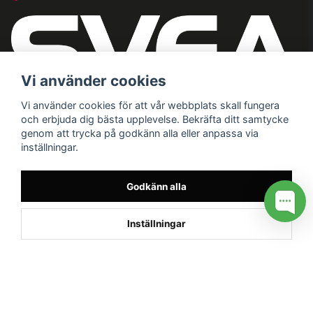
Vi använder cookies
Vi använder cookies för att vår webbplats skall fungera
och erbjuda dig bästa upplevelse. Bekräfta ditt samtycke
genom att trycka på godkänn alla eller anpassa via
inställningar.
Godkänn alla
Inställningar
/* */
// G ADS CONVERSION PAGE --> //
// GTAG EVENT --> //
//
G TAG STYRNING --> //
// Hojtar Heatmap, Hotjar Tracking
Code for my site --> //
// Google tag (gtag.js) --> //
/* SWIFFTY