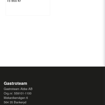
15 900 kr
Gastroteam
Gastroteam Abbe AB
Org.nr: 559101-1100
Mekanikervägen 6
564 35 Bankeryd