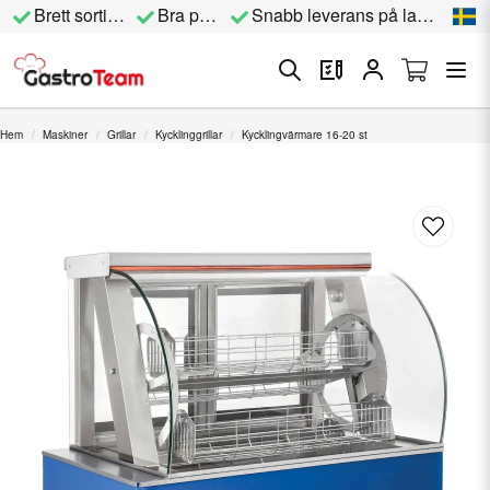
Brett sortiment
Bra priser
Snabb leverans på lagervara
Hem
Maskiner
Grillar
Kycklinggrillar
Kycklingvärmare 16-20 st