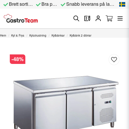
Brett sortiment
Bra priser
Snabb leverans på lagervara
Hem
Kyl & Frys
Kylutrustning
Kylbänkar
Kylbänk 2 dörrar
-
48
%