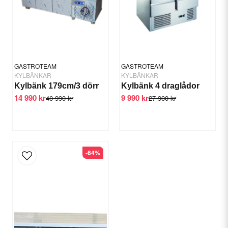
Ja, ni får publicera min fråga
GASTROTEAM
GASTROTEAM
KYLBÄNKAR
KYLBÄNKAR
Kylbänk 179cm/3 dörr
Kylbänk 4 draglådor
14 990 kr
9 990 kr
40 990 kr
27 900 kr
Skicka fråga
-64%