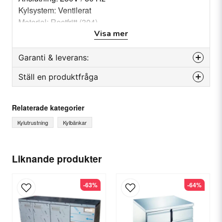
Kylsystem: Ventilerat
Material: Rostfritt (304)
Mått: 1360x700x850 mm
Visa mer
Garanti & leverans:
Ställ en produktfråga
Reservdelsgaranti
Månader
12
question
Fråga oss något om denna produkten...
Relaterade kategorier
Kylutrustning
Kylbänkar
name
Ditt namn
Liknande produkter
-63%
-64%
email
E-postadress