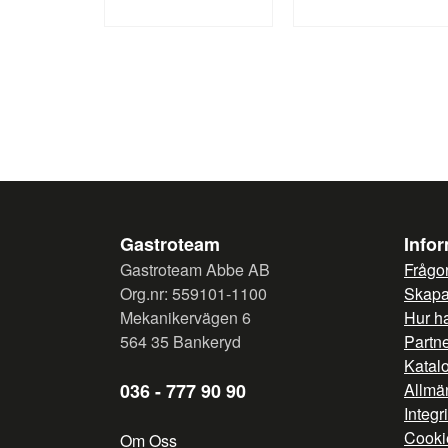
Gastroteam
Info
Gastroteam Abbe AB
Frågor
Org.nr: 559101-1100
Skapa 
Mekanikervägen 6
Hur h
564 35 Bankeryd
Partn
Katal
036 - 777 90 90
Allmän
Integr
Cooki
Om Oss