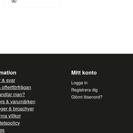
90
Rostfritt stål (AISI 304) in- oc
name
Ditt namn
Ja, ni får publicera mi
rmation
Mitt konto
 & svar
Logga in
offertförfrågan
Registrera dig
andlar man?
Glömt lösenord?
ers & varumärken
oger & broschyer
na villkor
itetspolicy
es