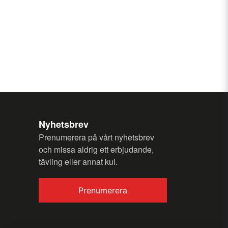
h utvändigt.
email
E-postadress
n fråga
Nyhetsbrev
Prenumerera på vårt nyhetsbrev
Skicka fråga
och missa aldrig ett erbjudande,
tävling eller annat kul.
Prenumerera