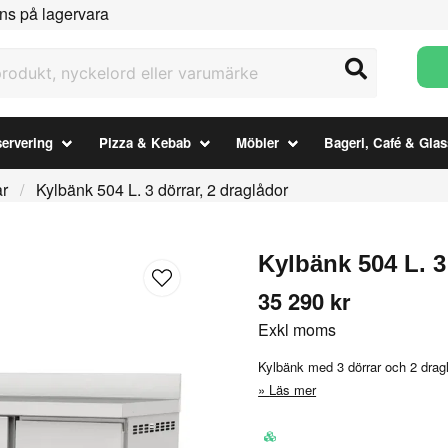
ns på lagervara
ukt, nyckelord eller varumärke
ervering
Pizza & Kebab
Möbler
Bageri, Café & Glas
ar
Kylbänk 504 L. 3 dörrar, 2 draglådor
Kylbänk 504 L. 3
35 290 kr
Exkl moms
Kylbänk med 3 dörrar och 2 dra
Läs mer