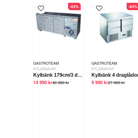
-63%
-64%
GASTROTEAM
GASTROTEAM
KYLBÄNKAR
KYLBÄNKAR
Kylbänk 179cm/3 dörr
Kylbänk 4 draglådo
14 990 kr
9 990 kr
40 990 kr
27 900 kr