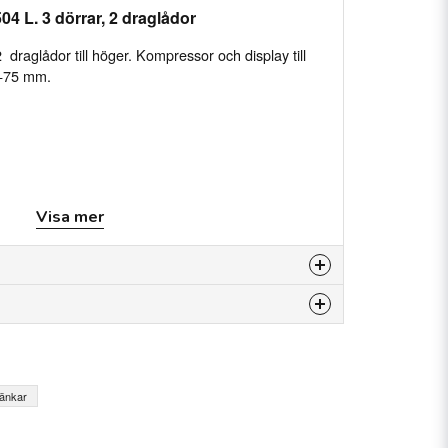
4 L. 3 dörrar, 2 draglådor
 draglådor till höger. Kompressor och display till
 +75 mm.
Visa mer
 +75 mm)
24
 produkten...
00x1124 mm (0-+75mm)
bänkar