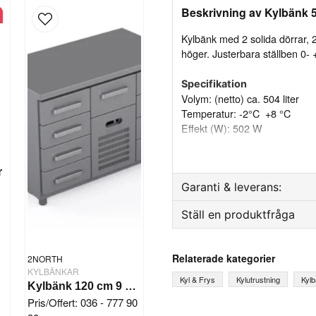
Beskrivning av Kylbänk 50
Kylbänk med 2 solida dörrar, 2
höger. Justerbara ställben 0-
Specifikation
Volym: (netto) ca. 504 liter
Temperatur: -2°C +8 °C
Effekt (W): 502 W
Effekt: (nominell) 290 W
Köldmedium: R290
Dörrar: 3 dörrar
r
Garanti & leverans:
Draglådor: 2
Ställben: 4st, justerbara (0 -
Ställ en produktfråga
Reservdelsgaranti
Energiklass: B
Klimatklass: 5 (40ºC 40%)
Månader
question
Fråga oss något om denna
Vikt och mått:
Relaterade kategorier
2NORTH
KYLBÄNKAR
Yttermått: (B×D×H) 2020x6
Kyl & Frys
Kylutrustning
Kyl
Kylbänk 120 cm 9 draglådor
Pris/Offert: 036 - 777 90
Material: