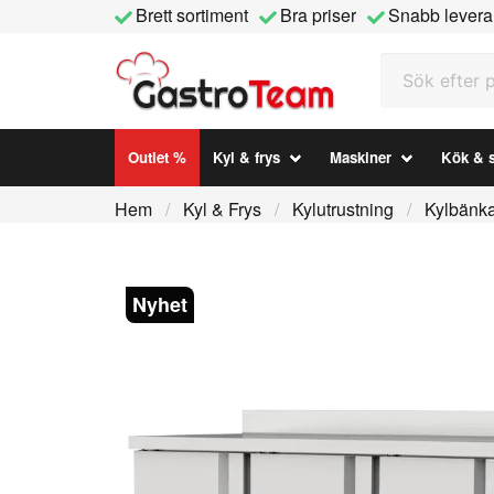
Brett sortiment
Bra priser
Snabb levera
Sök efter prod
Outlet %
Kyl & frys
Maskiner
Kök & s
Hem
Kyl & Frys
Kylutrustning
Kylbänk
Nyhet