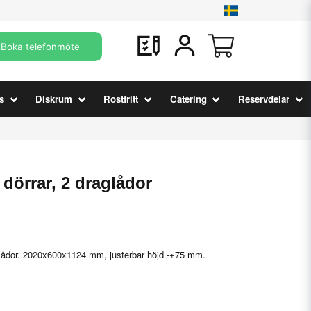
Boka telefonmöte
s
Diskrum
Rostfritt
Catering
Reservdelar
 dörrar, 2 draglådor
glådor. 2020x600x1124 mm, justerbar höjd -+75 mm.