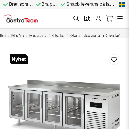
Brett sortiment
Bra priser
Snabb leverans på lagervara
Hem
Kyl & Frys
Kylutrustning
Kylbänkar
Kylbänk 4 glasdörrar -2 +8ºC (543 Ltr.)
Nyhet