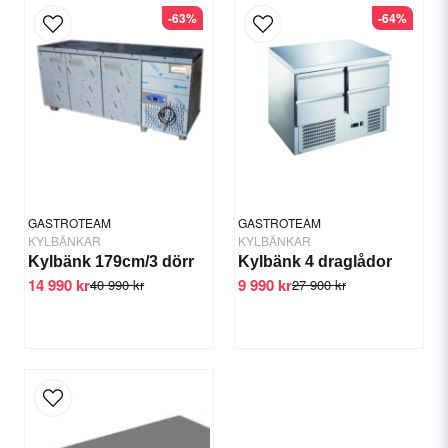
-63%
-64%
email
E-postadress
Ja, ni får publicera min fråga
GASTROTEAM
GASTROTEAM
KYLBÄNKAR
KYLBÄNKAR
Kylbänk 179cm/3 dörr
Kylbänk 4 draglådor
14 990 kr
9 990 kr
40 990 kr
27 900 kr
Skicka fråga