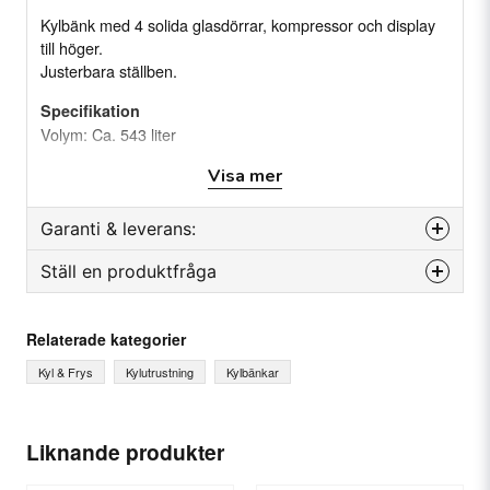
Kylbänk med 4 solida glasdörrar, kompressor och display
till höger.
Justerbara ställben.
Specifikation
Volym: Ca. 543 liter
Temperatur: -2 ~+8 °C
Visa mer
Effekt (W): 845 W
Effekt: (nominell) 348 W
Köldmedium: R290
Garanti & leverans:
Dörrar: 4 glasdörrar
Hyllor: 4
Ställ en produktfråga
Reservdelsgaranti
Ställben: 6st, justerbara (0 - +75 mm)
Månader
24
Klimatklass: 5 (40º 40%)
question
Fråga oss något om denna produkten...
Relaterade kategorier
Vikt och mått:
Kyl & Frys
Kylutrustning
Kylbänkar
Yttermått: (B×D×H) 2245x700x931 mm (0-+75mm)
Material:
name
Ditt namn
Liknande produkter
Rostfritt stål (AISI 304) in- och utvändigt.