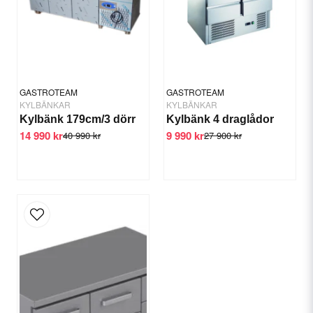
Ja, ni får publicera min fråga
GASTROTEAM
GASTROTEAM
KYLBÄNKAR
KYLBÄNKAR
Kylbänk 179cm/3 dörr
Kylbänk 4 draglådor
14 990 kr
9 990 kr
40 990 kr
27 900 kr
Skicka fråga