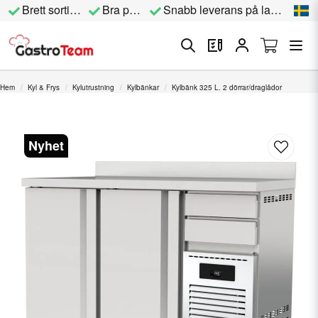
Brett sortiment
Bra priser
Snabb leverans på lagervara
Hem
Kyl & Frys
Kylutrustning
Kylbänkar
Kylbänk 325 L. 2 dörrar/draglådor
Nyhet