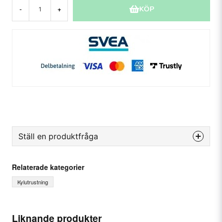
KÖP
-
+
Ställ en produktfråga
question
Fråga oss något om denna produkten...
Relaterade kategorier
Kylutrustning
name
Ditt namn
Liknande produkter