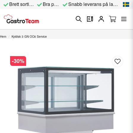
Brett sortiment
Bra priser
Snabb leverans på lagervara
Hem
Kyldisk 3 GN OC6 Service
-
30
%