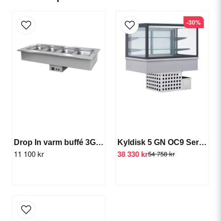
-30%
email
E-postadress
Ja, ni får publicera min fråga
Drop In varm buffé 3GN (värme)
Kyldisk 5 GN OC9 Service
11 100 kr
38 330 kr
54 758 kr
Skicka fråga