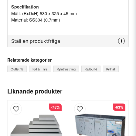
Specifikation
Mått: (BxDxH) 530 x 325 x 45 mm
Material: SS304 (0.7mm)
Ställ en produktfråga
question
Fråga oss något om denna produkten...
Relaterade kategorier
Outlet %
Kyl & Frys
Kylutrustning
Kallbuffé
Kylhäll
name
Ditt namn
Liknande produkter
-75%
-63%
email
E-postadress