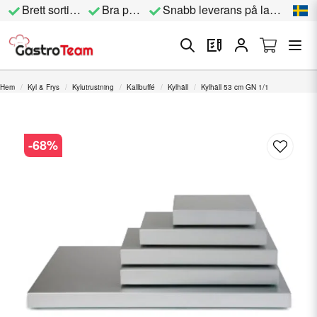
Brett sortiment
Bra priser
Snabb leverans på lagervara
Hem
Kyl & Frys
Kylutrustning
Kallbuffé
Kylhäll
Kylhäll 53 cm GN 1/1
-
68
%