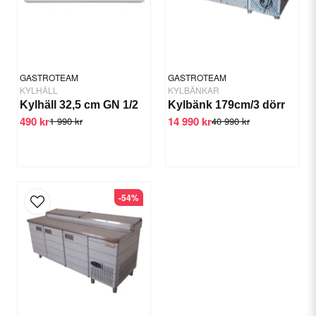
Ja, ni får publicera min fråga
GASTROTEAM
GASTROTEAM
KYLHÄLL
KYLBÄNKAR
Kylhäll 32,5 cm GN 1/2
Kylbänk 179cm/3 dörr
490 kr
14 990 kr
1 990 kr
40 990 kr
Skicka fråga
-54%