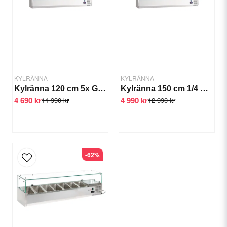
Ja, ni får publicera min fråga
KYLRÄNNA
KYLRÄNNA
Kylränna 120 cm 5x GN 1/4 glasöverdel
Kylränna 150 cm 1/4 GN, glasöverdel
4 690 kr
4 990 kr
11 990 kr
12 990 kr
Skicka fråga
-62%