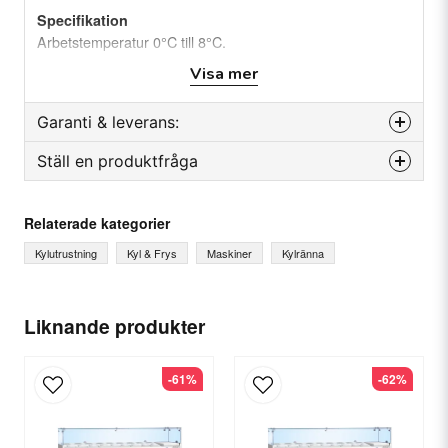
Specifikation
Arbetstemperatur 0°C till 8°C.
Kompressor: Zanussi
Visa mer
Mått: 2000x335x430 mm
Garanti & leverans:
Ställ en produktfråga
Reservdelsgaranti
Månader
12
question
Fråga oss något om denna produkten...
Relaterade kategorier
Kylutrustning
Kyl & Frys
Maskiner
Kylränna
Leverantid
Efter order, ca.
name
Ditt namn
Liknande produkter
-61%
-62%
email
E-postadress