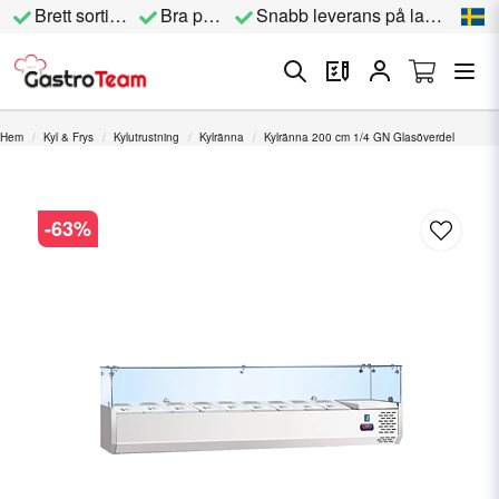
Brett sortiment
Bra priser
Snabb leverans på lagervara
Hem
Kyl & Frys
Kylutrustning
Kylränna
Kylränna 200 cm 1/4 GN Glasöverdel
-
63
%