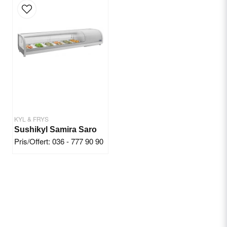
Kyleffekt: 543 W. (Nominell effekt 416 W.)
Volym: ca. 964 liter
Hyllor: 6 (60x40 cm)
Belysning: 6500 K
Klimatklass: 5 (40 °C, 40 % relativ luftfuktighet)
Mått: 1240x710(h)2055 mm
KYL & FRYS
Sushikyl Samira Saro
Pris/Offert: 036 - 777 90 90