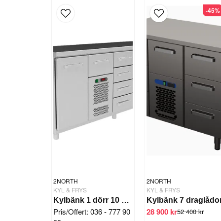
-45%
2NORTH
2NORTH
KYL & FRYS
KYL & FRYS
Kylbänk 1 dörr 10 draglådor
Kylbänk 7 draglådo
Pris/Offert: 036 - 777 90
28 900 kr
52 400 kr