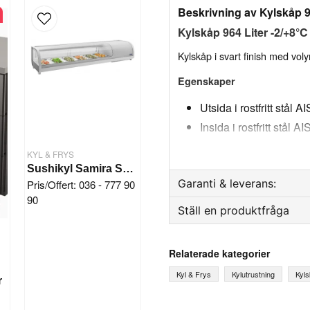
Beskrivning av Kylskåp 96
Kylskåp 964 Liter -2/+8°
Kylskåp i svart finish med voly
Egenskaper
Utsida i rostfritt stål
Insida i rostfritt stål 
Vändbar dörröppning
KYL & FRYS
Automatiskt stängnin
Sushikyl Samira Saro
magnetpackning (dörre
Garanti & leverans:
Pris/Offert: 036 - 777 90
90
Innerdörr i rostfritt stål
Ställ en produktfråga
Reservdelsgaranti
Hyllor av plastbelagd s
Månader
Insprutad polyuretanis
question
Fråga oss något om denna
Relaterade kategorier
och noll ODP-effekt
Kyl & Frys
Kylutrustning
Kyl
r
Komponenter