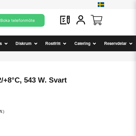
Boka telefonmöte
s
Diskrum
Rostfritt
Catering
Reservdelar
2/+8°C, 543 W. Svart
W.)