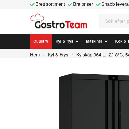
Brett sortiment
Bra priser
Snabb levera
Sök efter prod
Outlet %
Kyl & frys
Maskiner
Kök & s
Hem
Kyl & Frys
Kylskåp 964 L. -2/+8°C, 5