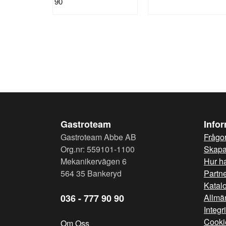
90
Gastroteam
Info
Gastroteam Abbe AB
Frågor
Org.nr: 559101-1100
Skapa 
Mekanikervägen 6
Hur h
564 35 Bankeryd
Partn
Katal
036 - 777 90 90
Allmän
Integr
Cooki
Om Oss