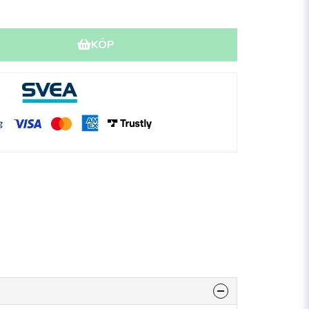
I
KÖP