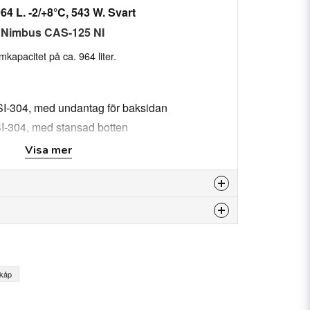
4 L. -2/+8°C, 543 W. Svart
C Nimbus CAS-125 NI
mkapacitet på ca. 964 liter.
 AISI-304, med undantag för baksidan
AISI-304, med stansad botten
Visa mer
gssystem och
n förblir öppen när den öppnas mer än 90°)
tåltråd, höjdjusterbara
24
olering, densitet 40 kg/m³, lågt GWP
 produkten...
skåp