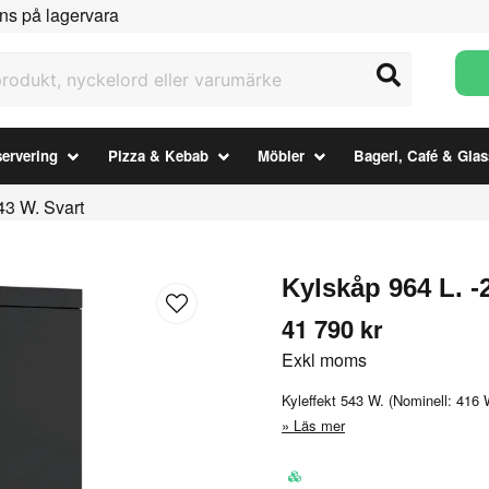
ns på lagervara
ukt, nyckelord eller varumärke
ervering
Pizza & Kebab
Möbler
Bageri, Café & Glas
43 W. Svart
Kylskåp 964 L. -
41 790 kr
Exkl moms
Kyleffekt 543 W. (Nominell: 416 
Läs mer