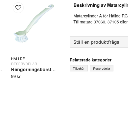
Beskrivning av Matarcyli
Matarcylinder A för Hällde RG
Till matare 37060, 37105 elle
Ställ en produktfråga
question
Fråga oss något om denna
HÄLLDE
Relaterade kategorier
RESERVDELAR
Tillbehör
Reservdelar
00/200, inkl. stöt
Rengörningsborste Hällde, liten
99 kr
name
Ditt namn
Ja, ni får publicera mi