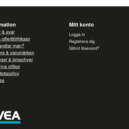
rmation
Mitt konto
 & svar
Logga in
offertförfrågan
Registrera dig
andlar man?
Glömt lösenord?
ers & varumärken
oger & broschyer
na villkor
itetspolicy
es