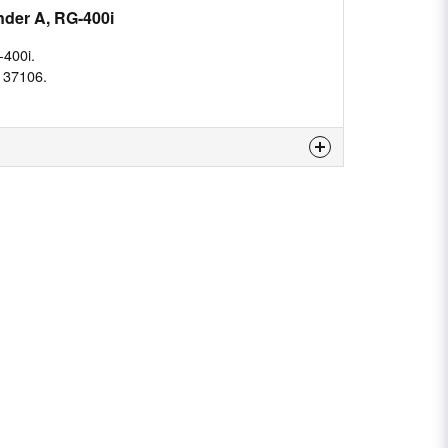
nder A, RG-400i
-400i.
r 37106.
 produkten...
email
E-postadress
n fråga