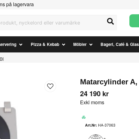
ns på lagervara
ukt, nyckelord eller varumärke
ervering
Pizza & Kebab
Möbler
Bageri, Café & Glas
0i
Matarcylinder A,
24 190 kr
Exkl moms
HA-37063