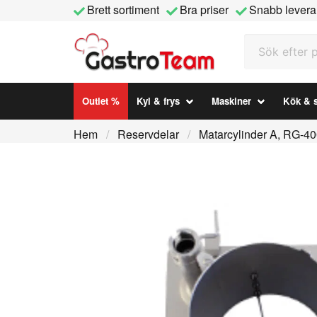
Brett sortiment
Bra priser
Snabb levera
Sök efter prod
Outlet %
Kyl & frys
Maskiner
Kök & s
Hem
Reservdelar
Matarcylinder A, RG-40