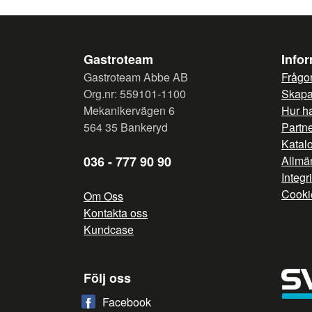
Gastroteam
Info
Gastroteam Abbe AB
Frågor
Org.nr: 559101-1100
Skapa 
Mekanikervägen 6
Hur h
564 35 Bankeryd
Partn
Katal
036 - 777 90 90
Allmän
Integr
Cooki
Om Oss
Kontakta oss
Kundcase
Följ oss
Facebook