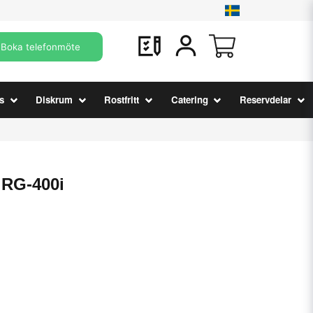
Boka telefonmöte
s
Diskrum
Rostfritt
Catering
Reservdelar
 RG-400i