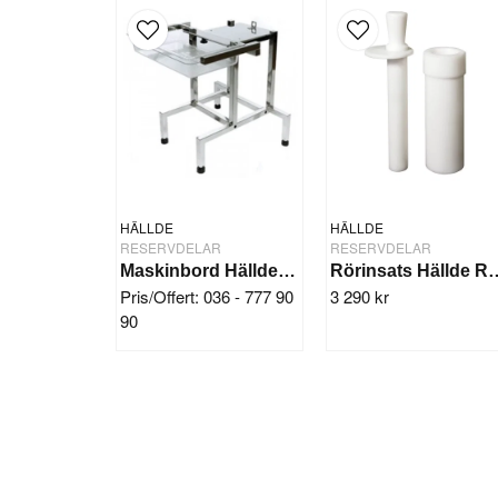
HÄLLDE
HÄLLDE
RESERVDELAR
RESERVDELAR
Maskinbord Hällde GN 1/1-100
Rörinsats Hällde RG1
Pris/Offert: 036 - 777 90
3 290 kr
90