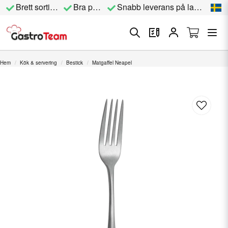
Brett sortiment
Bra priser
Snabb leverans på lagervara
Hem
Kök & servering
Bestick
Matgaffel Neapel