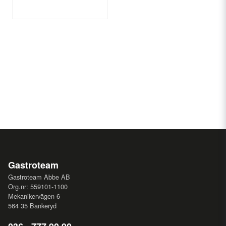
Gastroteam
Gastroteam Abbe AB
Org.nr: 559101-1100
Mekanikervägen 6
564 35 Bankeryd