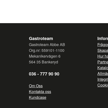
Gastroteam
Info
Gastroteam Abbe AB
Frågor
Org.nr: 559101-1100
Skapa 
Mekanikervägen 6
Hur h
564 35 Bankeryd
Partn
Katal
036 - 777 90 90
Allmän
Integr
Cooki
Om Oss
Kontakta oss
Kundcase