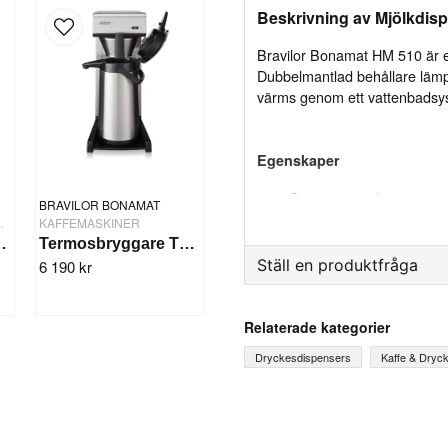
Beskrivning av Mjölkdisp
Bravilor Bonamat HM 510 är en
Dubbelmantlad behållare lämp
värms genom ett vattenbadsyst
Egenskaper
Stora mängder varm mj
BRAVILOR BONAMAT
DISPENSRAR
KAFFEMASKINER
Justerbar termostat för
20 Ltr HM 520
Termosbryggare TH 2 2 L
Vattennivån i vattenb
Ställ en produktfråga
6 190 kr
question
Specifikation
Fråga oss något om denna
Relaterade kategorier
Volym: Cirka 10 liter.
Drycker: Varm mjölk
Dryckesdispensers
Kaffe & Dryc
Vattenanslutning: Nej
Uppvärmningstid: ca. 25 minu
name
Anslutning: 230V~ 50/60Hz
Ditt namn
Watt: 2850 W