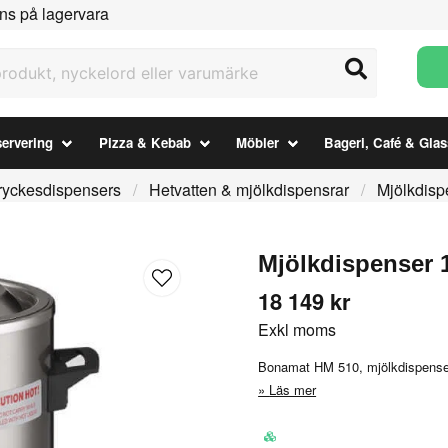
ns på lagervara
ukt, nyckelord eller varumärke
ervering
Pizza & Kebab
Möbler
Bageri, Café & Glas
ryckesdispensers
Hetvatten & mjölkdispensrar
Mjölkdisp
Mjölkdispenser 
18 149 kr
Exkl moms
Bonamat HM 510, mjölkdispenser 
Läs mer