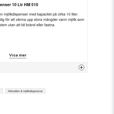
enser 10 Ltr HM 510
 mjölkdispenser med kapacitet på cirka 10 liter.
lig för att värma upp stora mängder varm mjölk som
em utan att bli bränd eller fastna.
ölk som ska serveras där det behövs
Visa mer
 att ställa in önskad temperatur
adsystemet syns tydligt genom nivåglaset
 produkten...
k
Hetvatten & mjölkdispensrar
ter
email
E-postadress