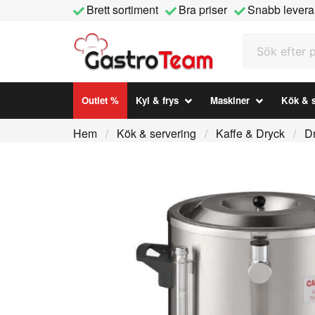
Brett sortiment
Bra priser
Snabb levera
Sök efter prod
Outlet %
Kyl & frys
Maskiner
Kök & s
Hem
Kök & servering
Kaffe & Dryck
D