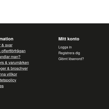
Mått: Ø290 x (h)438 mm
Ja, ni får publicera mi
rmation
Mitt konto
 & svar
Logga in
offertförfrågan
Registrera dig
andlar man?
Glömt lösenord?
ers & varumärken
oger & broschyer
na villkor
itetspolicy
es