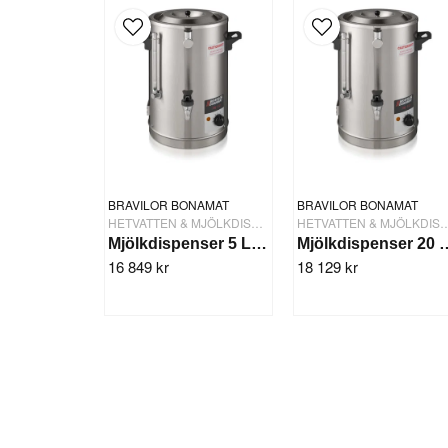
BRAVILOR BONAMAT
BRAVILOR BONAMAT
HETVATTEN & MJÖLKDISPENSRAR
HETVATTEN & MJÖLK
Mjölkdispenser 5 Ltr HM 505
Mjölkdispenser 
16 849 kr
18 129 kr