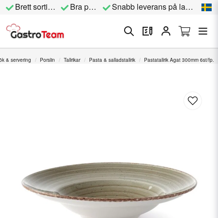
Brett sortiment
Bra priser
Snabb leverans på lagervara
ök & servering
Porslin
Tallrikar
Pasta & salladstallrik
Pastatallrik Agat 300mm 6st/fp.