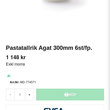
Pastatallrik Agat 300mm 6st/fp.
1 148 kr
Exkl moms
MD-774571
KÖP
-
+