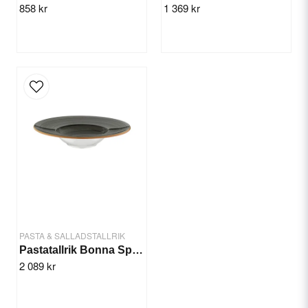
858 kr
1 369 kr
Skicka fråga
PASTA & SALLADSTALLRIK
Pastatallrik Bonna Space 28cm/6st
2 089 kr