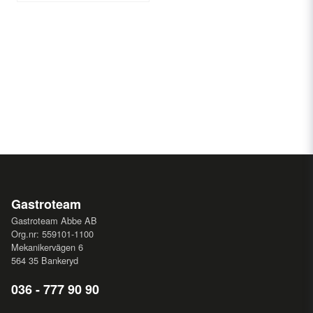
Gastroteam
Gastroteam Abbe AB
Org.nr: 559101-1100
Mekanikervägen 6
564 35 Bankeryd
036 - 777 90 90