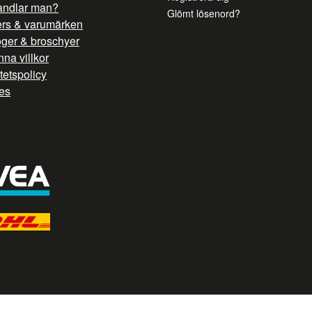
andlar man?
Glömt lösenord?
ers & varumärken
oger & broschyer
na villkor
itetspolicy
es
/ G TAG STYRNING --> //
// Hojtar Heatmap, Hotjar Tracking Code