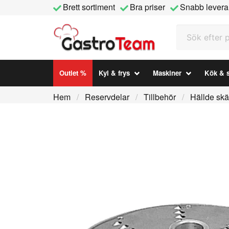
Brett sortiment
Bra priser
Snabb levera
Sök efter prod
Outlet %
Kyl & frys
Maskiner
Kök & s
Hem
Reservdelar
Tillbehör
Hällde skä