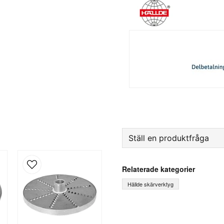
Ställ en produktfråga
question
Fråga oss något om denna
Relaterade kategorier
Hällde skärverktyg
name
Ditt namn