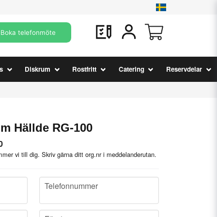
Boka telefonmöte
s
Diskrum
Rostfritt
Catering
Reservdelar
mm Hällde RG-100
0
mer vi till dig. Skriv gärna ditt org.nr i meddelanderutan.
phone
Telefonnummer
company