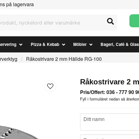
ns på lagervara
ukt, nyckelord eller varumärke
ervering
Pizza & Kebab
Möbler
Bageri, Café & Glas
rverktyg
Råkostrivare 2 mm Hällde RG-100
Råkostrivare 2 
Pris/Offert: 036 - 777 90 9
Fyll i formuläret nedan så återkom
name
Ditt namn
email