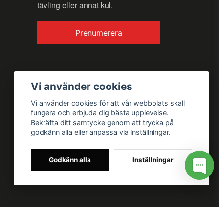
tävling eller annat kul.
Prenumerera
Vi använder cookies
Vi använder cookies för att vår webbplats skall
fungera och erbjuda dig bästa upplevelse.
Bekräfta ditt samtycke genom att trycka på
godkänn alla eller anpassa via inställningar.
Godkänn alla
Inställningar
 for my site --> //
// Google tag (gtag.js) --> //
/* SWIFFTY