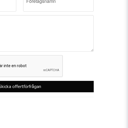
Företagsnamn
Skicka offertförfrågan