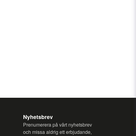
n fråga
Skicka fråga
Nyhetsbrev
Prenumerera på vårt nyhetsbrev
och missa aldrig ett erbjudande,