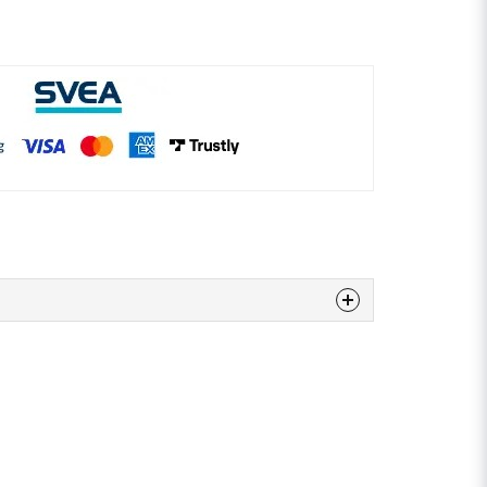
 produkten...
email
E-postadress