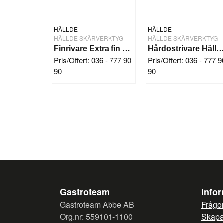
HÄLLDE
HÄLLDE
HÄLLDE SKÄRVERKTYG
HÄLLDE SKÄRVERKTYG
Finrivare Extra fin Hällde RG-300i/350/400
Hårdostrivare Hällde RG-20
Pris/Offert: 036 - 777 90
Pris/Offert: 036 - 777 9
90
90
Gastroteam
Info
Gastroteam Abbe AB
Frågor
Org.nr: 559101-1100
Skapa 