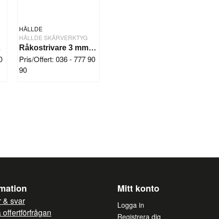
HÄLLDE
Ja, ni får publicera mi
HÄLLDE SKÄRVERKTYG
0/250
Råkostrivare 3 mm Hällde RG-7-200-250
0
Pris/Offert: 036 - 777 90
90
rmation
Mitt konto
 & svar
Logga in
offertförfrågan
Registrera dig