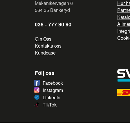
Mekanikervägen 6
Hur h
564 35 Bankeryd
Partn
Katal
036 - 777 90 90
Allmän
Integr
Cooki
Om Oss
Kontakta oss
Kundcase
Följ oss
Facebook
Instagram
LinkedIn
TikTok
/* */
// G ADS CONVERSION PAGE --> //
// GTAG EVENT --> //
/