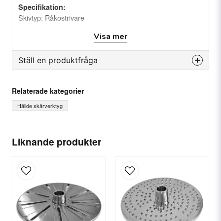
Specifikation:
Skivtyp: Råkostrivare
Tjocklek: 4,5 mm
Visa mer
Passar till: Hällde RG-300i/400i, RG-350/400
Ställ en produktfråga
question
Fråga oss något om denna produkten...
Relaterade kategorier
Hällde skärverktyg
name
Ditt namn
Liknande produkter
email
E-postadress