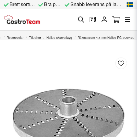
Brett sortiment
Bra priser
Snabb leverans på lagervara
m
Reservdelar
Tillbehör
Hällde skärverktyg
Råkostrivare 4,5 mm Hällde RG-300/400