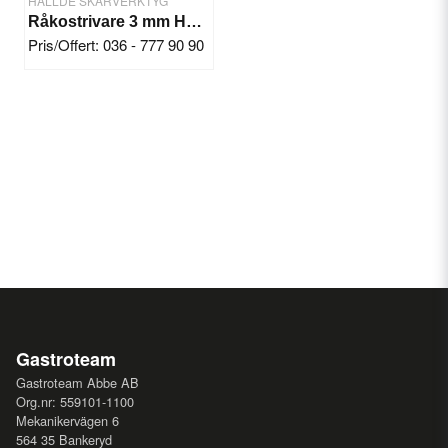
HÄLLDE SKÄRVERKTYG
Råkostrivare 3 mm Hällde RG-7-200-250
Pris/Offert: 036 - 777 90 90
Gastroteam
Gastroteam Abbe AB
Org.nr: 559101-1100
Mekanikervägen 6
564 35 Bankeryd