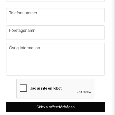
phone
Telefonnummer
company
Företagsnamn
message
Övrig information...
Skicka offertförfrågan