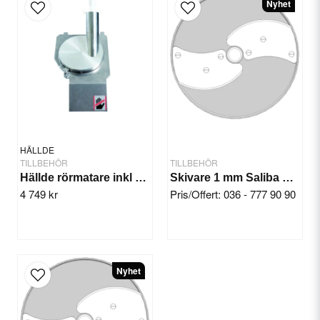
Nyhet
email
E-postadress
Ja, ni får publicera min fråga
HÄLLDE
TILLBEHÖR
TILLBEHÖR
Hällde rörmatare inkl stöt
Skivare 1 mm Saliba Chef KL50E
4 749 kr
Pris/Offert: 036 - 777 90 90
Skicka fråga
Nyhet