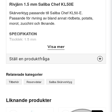
Rivjärn 1.5 mm Saliba Chef KL50E
Skärverktyg passande till Saliba Chef KL50-E.
Passande för rivning av bland annat rödbeta, potatis,
morot, zucchini och liknande.
SPECIFIKATION
Tjocklek: 1.5 mm
Visa mer
Passar till Saliba Chef Kl-50E
Se produkten
Ställ en produktfråga
question
Fråga oss något om denna produkten...
Relaterade kategorier
Tillbehör
Reservdelar
Saliba Skärverktyg
name
Ditt namn
Liknande produkter