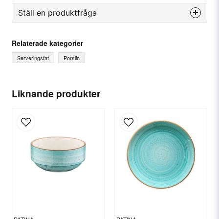
Ställ en produktfråga
question
Fråga oss något om denna produkten...
Relaterade kategorier
Serveringsfat
Porslin
name
Ditt namn
Liknande produkter
email
E-postadress
Ja, ni får publicera min fråga