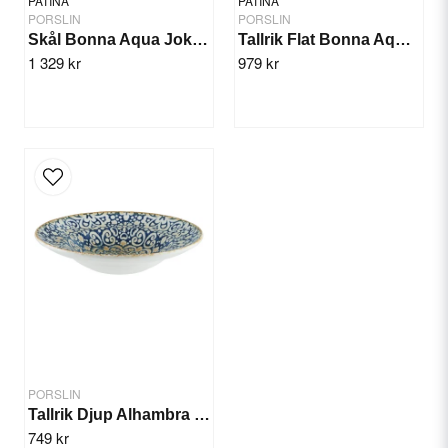
PATINA
PATINA
PORSLIN
PORSLIN
Skål Bonna Aqua Joker 14cm/12st
Tallrik Flat Bonna Aqua 30cm/6st
1 329 kr
979 kr
Skicka fråga
PORSLIN
Tallrik Djup Alhambra 27cm/6st
749 kr