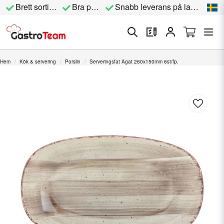
Brett sortiment
Bra priser
Snabb leverans på lagervara
Hem
Kök & servering
Porslin
Serveringsfat Agat 260x150mm 6st/fp.