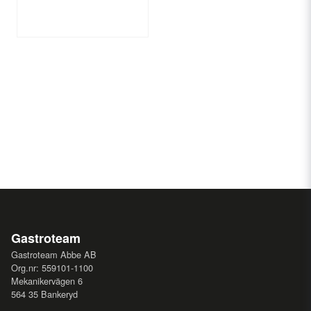
Gastroteam
Gastroteam Abbe AB
Org.nr: 559101-1100
Mekanikervägen 6
564 35 Bankeryd