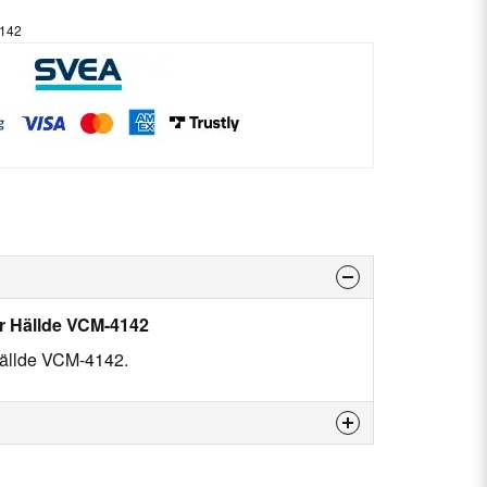
4142
er Hällde VCM-4142
 Hällde VCM-4142.
 produkten...