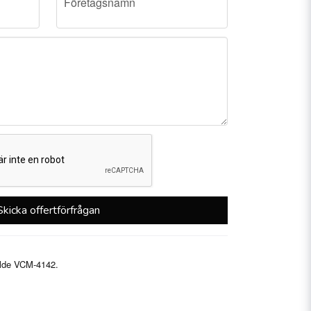
Företagsnamn
Skicka offertförfrågan
ällde VCM-4142.