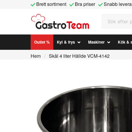
Brett sortiment
Bra priser
Snabb levera
Sök efter prod
Outlet %
Kyl & frys
Maskiner
Kök & s
Hem
Skål 4 liter Hällde VCM-4142