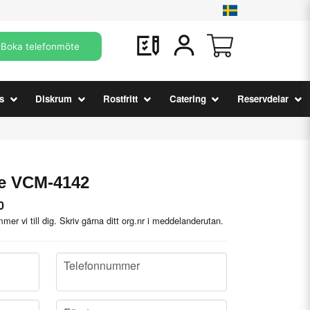
Boka telefonmöte
s
Diskrum
Rostfritt
Catering
Reservdelar
lde VCM-4142
0
mer vi till dig. Skriv gärna ditt org.nr i meddelanderutan.
phone
Telefonnummer
company