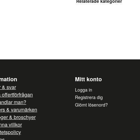
Relaterade kategorier
name
Ditt namn
Ja, ni får publicera mi
rmation
Mitt konto
 & svar
Logga in
offertförfrågan
Registrera dig
andlar man?
Glömt lösenord?
ers & varumärken
oger & broschyer
na villkor
itetspolicy
es