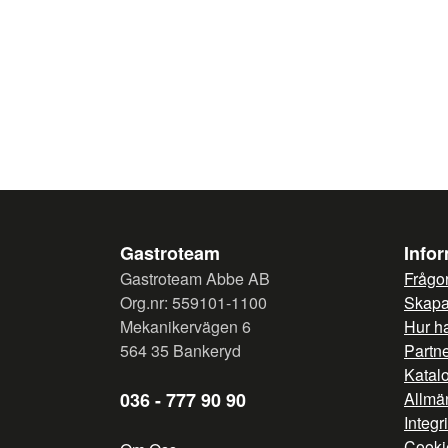
Gastroteam
Info
Gastroteam Abbe AB
Frågor
Org.nr: 559101-1100
Skapa 
Mekanikervägen 6
Hur h
564 35 Bankeryd
Partn
Katal
036 - 777 90 90
Allmän
Integr
Cooki