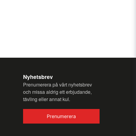
email
E-postadress
n fråga
Nyhetsbrev
Prenumerera på vårt nyhetsbrev
och missa aldrig ett erbjudande,
tävling eller annat kul.
Skicka fråga
Prenumerera