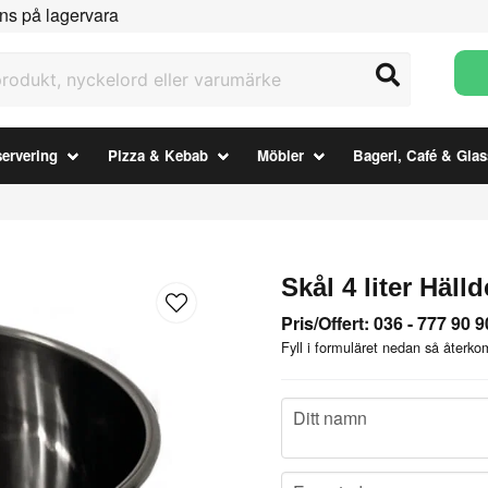
ns på lagervara
ukt, nyckelord eller varumärke
ervering
Pizza & Kebab
Möbler
Bageri, Café & Glas
Skål 4 liter Häl
Pris/Offert: 036 - 777 90 9
Fyll i formuläret nedan så återkom
name
Ditt namn
email