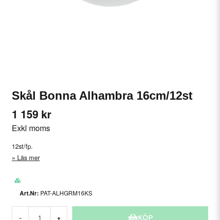
Skål Bonna Alhambra 16cm/12st
1 159 kr
Exkl moms
12st/fp.
Läs mer
PAT-ALHGRM16KS
KÖP
-
+