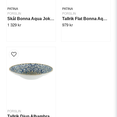
PATINA
PATINA
PORSLIN
PORSLIN
Skål Bonna Aqua Joker 14cm/12st
Tallrik Flat Bonna Aqua 30cm/6st
1 329 kr
979 kr
Skicka fråga
PORSLIN
Tallrik Djup Alhambra 27cm/6st