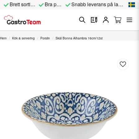
Brett sortiment
Bra priser
Snabb leverans på lagervara
Hem
Kök & servering
Porslin
Skål Bonna Alhambra 16cm/12st