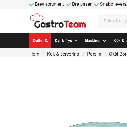
Brett sortiment
Bra priser
Snabb levera
Sök efter prod
Outlet %
Kyl & frys
Maskiner
Kök & s
Hem
Kök & servering
Porslin
Skål Bo