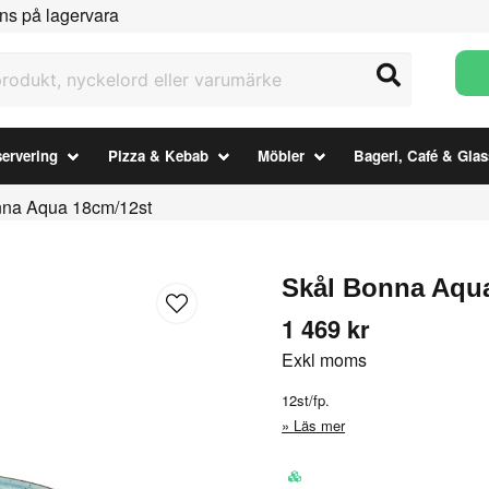
ns på lagervara
ukt, nyckelord eller varumärke
ervering
Pizza & Kebab
Möbler
Bageri, Café & Glas
nna Aqua 18cm/12st
Skål Bonna Aqu
1 469 kr
Exkl moms
12st/fp.
Läs mer