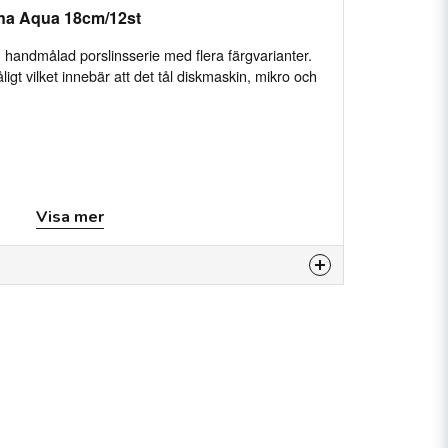
na Aqua 18cm/12st
handmålad porslinsserie med flera färgvarianter.
ligt vilket innebär att det tål diskmaskin, mikro och
Visa mer
 produkten...
email
E-postadress