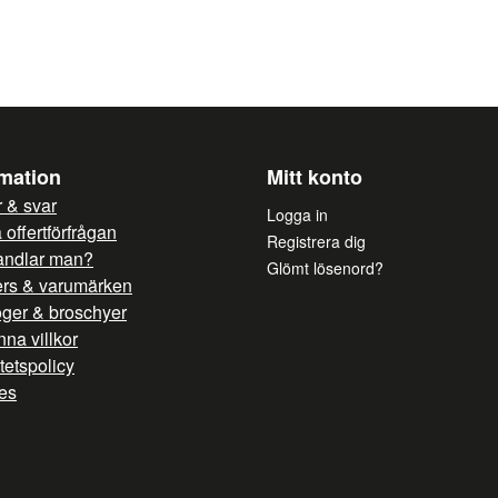
Ja, ni får publicera mi
rmation
Mitt konto
 & svar
Logga in
offertförfrågan
Registrera dig
andlar man?
Glömt lösenord?
ers & varumärken
oger & broschyer
na villkor
itetspolicy
es