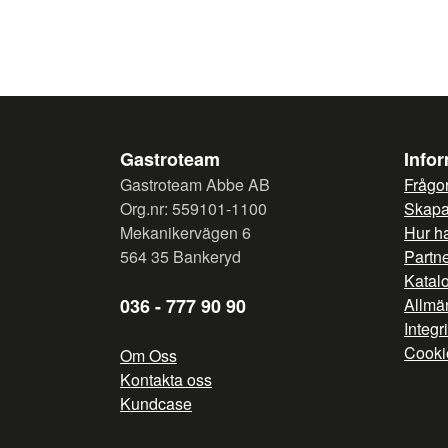
Gastroteam
Info
Gastroteam Abbe AB
Frågor
Org.nr: 559101-1100
Skapa 
Mekanikervägen 6
Hur h
564 35 Bankeryd
Partn
Katal
036 - 777 90 90
Allmän
Integr
Cooki
Om Oss
Kontakta oss
Kundcase