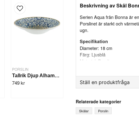
Beskrivning av Skål Bon
Serien Aqua från Bonna är en 
Porslinet är starkt och värmetå
ugn.
Specifikation
Diameter: 18 cm
Färg: Ljusblå
Material: Porslin
PORSLIN
t
Tallrik Djup Alhambra 27cm/6st
Ställ en produktfråga
749 kr
question
Fråga oss något om denna
Relaterade kategorier
Skålar
Porslin
name
Ditt namn