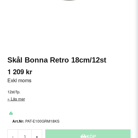
Skål Bonna Retro 18cm/12st
1 209 kr
Exkl moms
12st/fp.
Läs mer
PAT-E100GRM18KS
KÖP
-
+