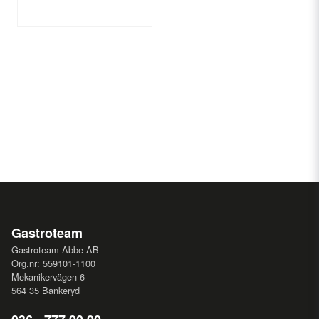
Gastroteam
Gastroteam Abbe AB
Org.nr: 559101-1100
Mekanikervägen 6
564 35 Bankeryd