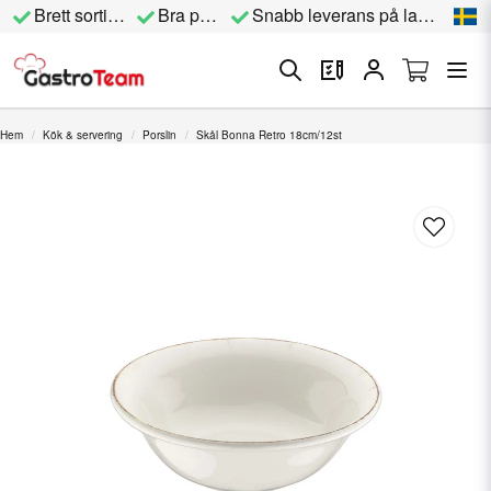
Brett sortiment
Bra priser
Snabb leverans på lagervara
Hem
Kök & servering
Porslin
Skål Bonna Retro 18cm/12st