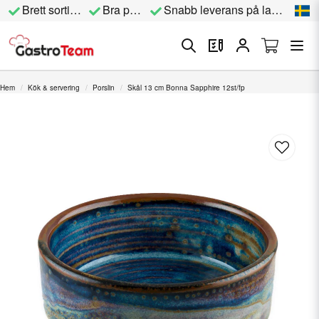
Brett sortiment
Bra priser
Snabb leverans på lagervara
Hem
Kök & servering
Porslin
Skål 13 cm Bonna Sapphire 12st/fp