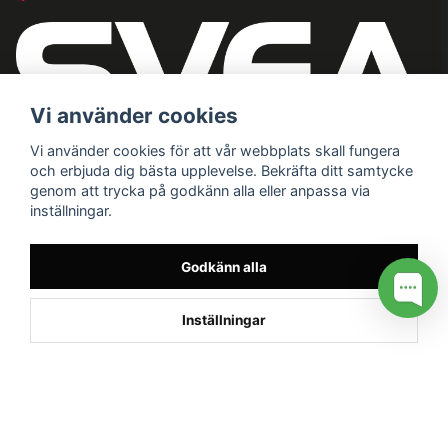
Vi använder cookies
Vi använder cookies för att vår webbplats skall fungera
och erbjuda dig bästa upplevelse. Bekräfta ditt samtycke
genom att trycka på godkänn alla eller anpassa via
inställningar.
Godkänn alla
Inställningar
/* */
// G ADS CONVERSION PAGE --> //
// GTAG EVENT --> //
//
G TAG STYRNING --> //
// Hojtar Heatmap, Hotjar Tracking
Code for my site --> //
// Google tag (gtag.js) --> //
/* SWIFFTY