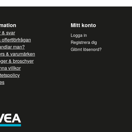
rmation
Mitt konto
 & svar
Logga in
offertförfrågan
Registrera dig
andlar man?
Glömt lösenord?
ers & varumärken
oger & broschyer
na villkor
itetspolicy
es