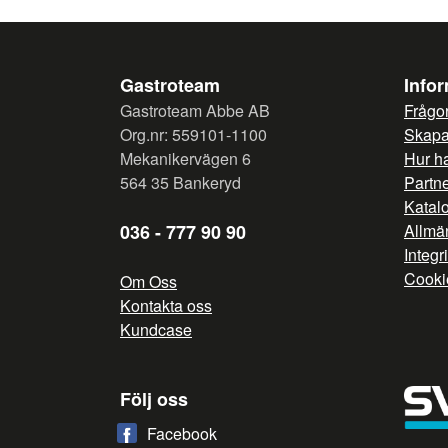
Gastroteam
Info
Gastroteam Abbe AB
Frågor
Org.nr: 559101-1100
Skapa 
Mekanikervägen 6
Hur h
564 35 Bankeryd
Partn
Katal
036 - 777 90 90
Allmän
Integr
Cooki
Om Oss
Kontakta oss
Kundcase
Följ oss
Facebook