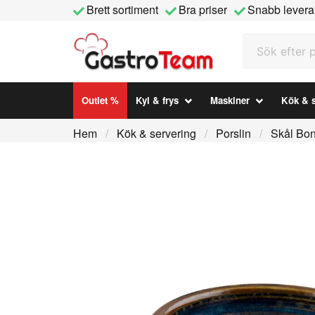
Brett sortiment
Bra priser
Snabb levera
Sök efter prod
Outlet %
Kyl & frys
Maskiner
Kök & s
Hem
Kök & servering
Porslin
Skål Bon