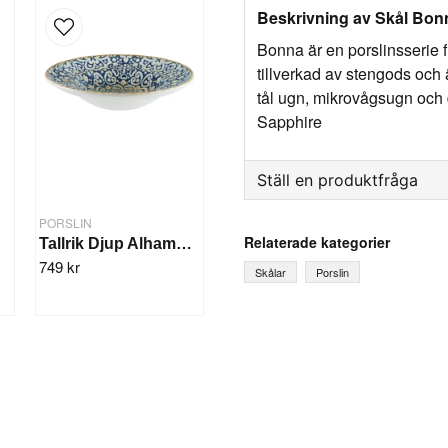
Beskrivning av Skål Bon
Bonna är en porslinsserie f
tillverkad av stengods och ä
tål ugn, mikrovågsugn och
Sapphire
Ställ en produktfråga
question
PORSLIN
Fråga oss något om denna
Relaterade kategorier
t
Tallrik Djup Alhambra 27cm/6st
749 kr
Skålar
Porslin
name
Ditt namn
Ja, ni får publicera mi