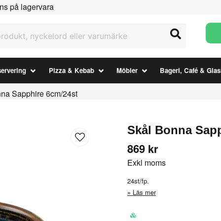
ns på lagervara
ukt, nyckelord eller varumärke
ervering
Pizza & Kebab
Möbler
Bageri, Café & Glas
na Sapphire 6cm/24st
Skål Bonna Sapp
869 kr
Exkl moms
24st/fp.
Läs mer