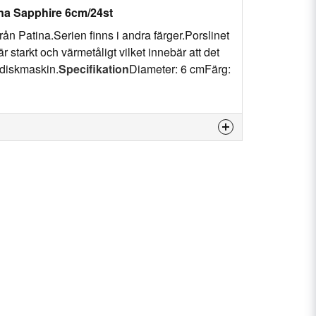
na Sapphire 6cm/24st
rån Patina.Serien finns i andra färger.Porslinet
r starkt och värmetåligt vilket innebär att det
 diskmaskin.
Specifikation
Diameter: 6 cmFärg:
 produkten...
email
E-postadress
n fråga