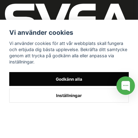
Vi använder cookies
Vi använder cookies för att vår webbplats skall fungera
och erbjuda dig bästa upplevelse. Bekräfta ditt samtycke
genom att trycka på godkänn alla eller anpassa via
inställningar.
Godkänn alla
Inställningar
/* */
// G ADS CONVERSION PAGE --> //
// GTAG EVENT --> //
//
G TAG STYRNING --> //
// Hojtar Heatmap, Hotjar Tracking
Code for my site --> //
// Google tag (gtag.js) --> //
/* SWIFFTY
SLIDER*/