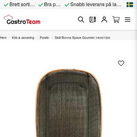
Brett sortiment
Bra priser
Snabb leverans på lagervara
Hem
Kök & servering
Porslin
Skål Bonna Space Gourmet 14cm/12st