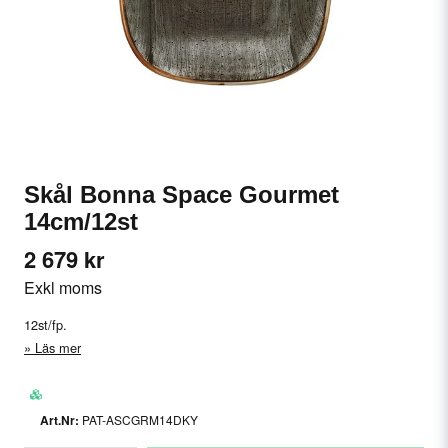
Skål Bonna Space Gourmet
14cm/12st
2 679 kr
Exkl moms
12st/fp.
Läs mer
PAT-ASCGRM14DKY