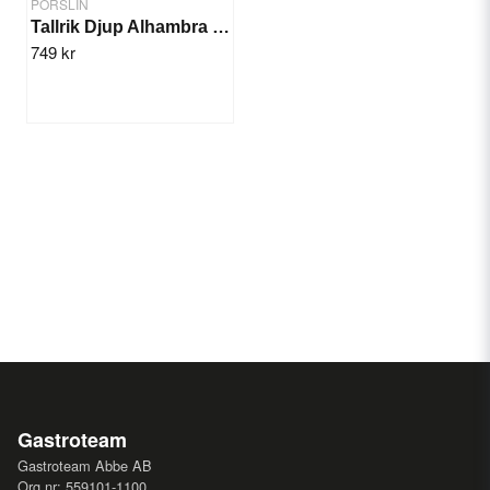
PORSLIN
Tallrik Djup Alhambra 27cm/6st
749 kr
Gastroteam
Gastroteam Abbe AB
Org.nr: 559101-1100