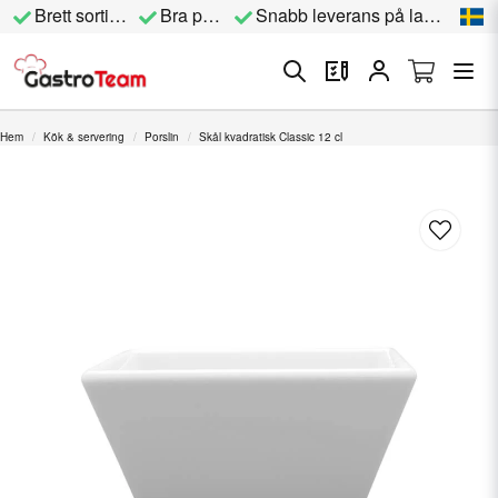
Brett sortiment
Bra priser
Snabb leverans på lagervara
Hem
Kök & servering
Porslin
Skål kvadratisk Classic 12 cl