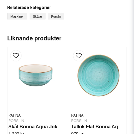
question
Fråga oss något om denna produkten...
Relaterade kategorier
Maskiner
Skålar
Porslin
name
Ditt namn
Liknande produkter
email
E-postadress
Ja, ni får publicera min fråga
PATINA
PATINA
PORSLIN
PORSLIN
Skål Bonna Aqua Joker 14cm/12st
Tallrik Flat Bonna Aqua 30cm/6st
1 329 kr
979 kr