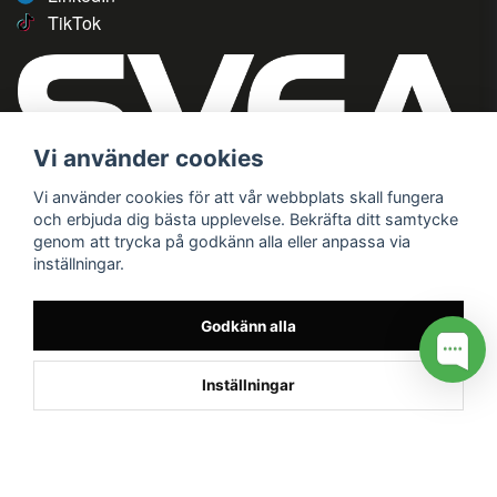
TikTok
Vi använder cookies
Vi använder cookies för att vår webbplats skall fungera
och erbjuda dig bästa upplevelse. Bekräfta ditt samtycke
genom att trycka på godkänn alla eller anpassa via
inställningar.
Godkänn alla
Inställningar
/* */
// G ADS CONVERSION PAGE --> //
// GTAG EVENT --> //
//
G TAG STYRNING --> //
// Hojtar Heatmap, Hotjar Tracking