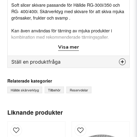
Soft slicer skivare passande för Hällde RG-300i/350 och
RG- 400/400i. Skärverktyg med skivare för att skiva mjuka
grönsaker, frukter och svamp .
Kan även användas för tärning av mjuka produkter i
kombination med rekommenderade tärningsgaller.
Visa mer
Specifikation
Skivtyp: Skivare
Tjocklek: 10 mm
Ställ en produktfråga
question
Fråga oss något om denna produkten...
Relaterade kategorier
Hällde skärverktyg
Tillbehör
Reservdelar
name
Ditt namn
Liknande produkter
email
E-postadress