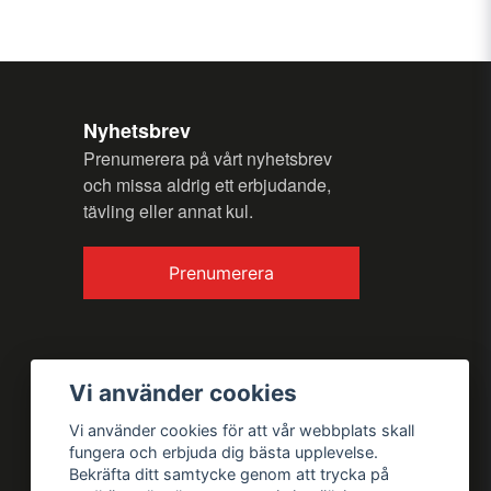
n fråga
Nyhetsbrev
Prenumerera på vårt nyhetsbrev
och missa aldrig ett erbjudande,
tävling eller annat kul.
Skicka fråga
Prenumerera
Vi använder cookies
Vi använder cookies för att vår webbplats skall
fungera och erbjuda dig bästa upplevelse.
Bekräfta ditt samtycke genom att trycka på