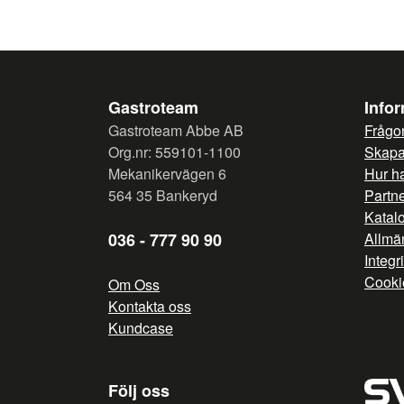
Gastroteam
Info
Gastroteam Abbe AB
Frågor
Org.nr: 559101-1100
Skapa 
Mekanikervägen 6
Hur h
564 35 Bankeryd
Partn
Katal
036 - 777 90 90
Allmän
Integr
Cooki
Om Oss
Kontakta oss
Kundcase
Följ oss