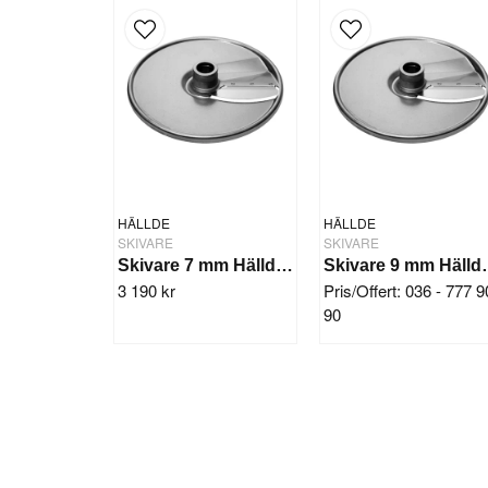
HÄLLDE
HÄLLDE
SKIVARE
SKIVARE
Skivare 7 mm Hällde RG-350/300i/400i
Skivare 9 mm
3 190 kr
Pris/Offert: 036 - 777 9
90