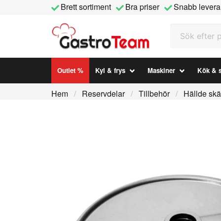
Brett sortiment
Bra priser
Snabb levera
Sök efter prod
Outlet %
Kyl & frys
Maskiner
Kök & s
Hem
Reservdelar
Tillbehör
Hällde skä