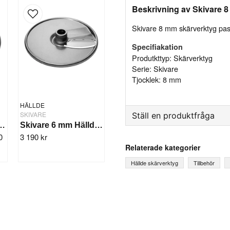
Beskrivning av Skivare 8
Skivare 8 mm skärverktyg pa
Specifiakation
Produtkttyp: Skärverktyg
Serie: Skivare
Tjocklek: 8 mm
HÄLLDE
SKIVARE
Ställ en produktfråga
 Hällde RG-350/300i/400i
Skivare 6 mm Hällde RG-350/300i/400i
0
3 190 kr
question
Fråga oss något om denna
Relaterade kategorier
Hällde skärverktyg
Tillbehör
name
Ditt namn