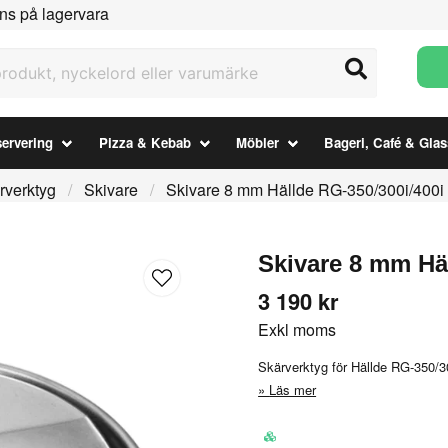
ns på lagervara
ukt, nyckelord eller varumärke
ervering
Pizza & Kebab
Möbler
Bageri, Café & Glas
rverktyg
Skivare
Skivare 8 mm Hällde RG-350/300i/400i
Skivare 8 mm Hä
3 190 kr
Exkl moms
Skärverktyg för Hällde RG-350/3
Läs mer