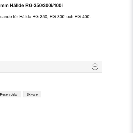
 mm Hällde RG-350/300i/400i
ssande för Hällde RG-350, RG-300i och RG-400i.
 produkten...
Reservdelar
Skivare
email
E-postadress