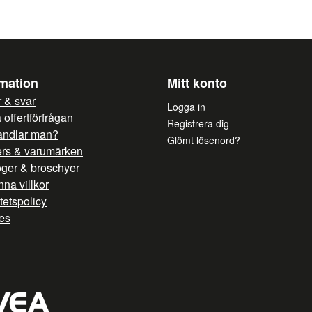
Ja, ni får publicera mi
rmation
Mitt konto
 & svar
Logga in
offertförfrågan
Registrera dig
andlar man?
Glömt lösenord?
ers & varumärken
oger & broschyer
na villkor
itetspolicy
es