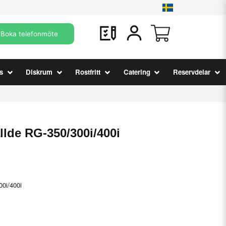
Boka telefonmöte
s
Diskrum
Rostfritt
Catering
Reservdelar
llde RG-350/300i/400i
00i/400i