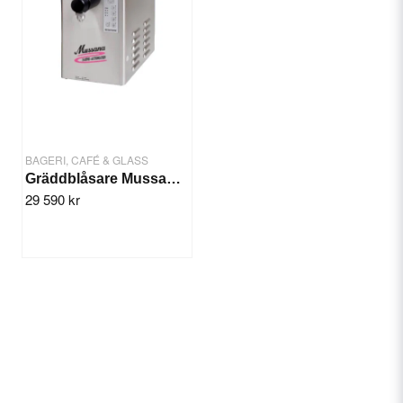
BAGERI, CAFÉ & GLASS
Gräddblåsare Mussana 'BOY' 4 Liter
29 590 kr