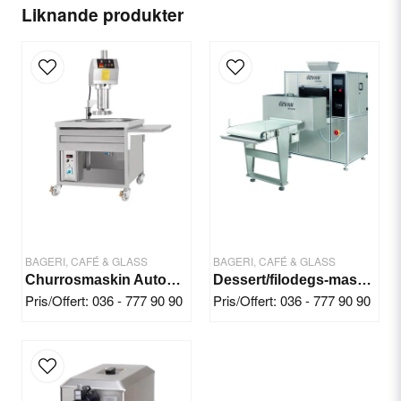
name
Ditt namn
Liknande produkter
email
E-postadress
Ja, ni får publicera min fråga
BAGERI, CAFÉ & GLASS
BAGERI, CAFÉ & GLASS
Churrosmaskin Automatisk (4 kg deg)
Dessert/filodegs-maskin Baklava
Pris/Offert: 036 - 777 90 90
Pris/Offert: 036 - 777 90 90
Skicka fråga