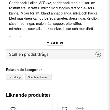
Snabbhack Hällde VCB-62, snabbhack med ett kärl av
rostfritt stål. Kraftfull mixer med steglös fart och 4-liters
kanna. Mixer för att bland annat blanda, mixa och hacka.
Med maskinen kan du bereda smeter, dressingar, örtoljor,
såser, redningar, majonnäs, soppor, efterrätter,
milkshakes, cocktails, fruktdrinkar, juicer och mer därtill.
Egenskaper
Visa mer
Bereder, blandar, mixar, hackar m.m.
2 hastigheter, 1500 eller 3000 varm per minut
Ställ en produktfråga
Specifikation
question
Fråga oss något om denna produkten...
Anslutning: 380-415 V. 50/60, Trefas
Relaterade kategorier
Hastigheter: 2 (1500 v/m, 3000 v/m)
Beredning
Snabbhack/mixer
Behållare: 4 liter
Funktioner: Steglös, Pulsfunktion
name
Ditt namn
Liknande produkter
Dokument och media
Produktblad