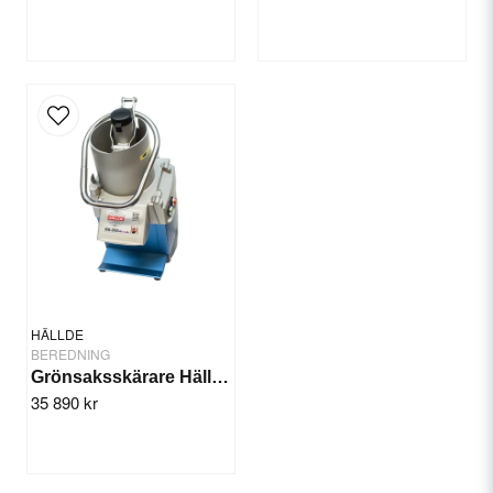
HÄLLDE
BEREDNING
Grönsaksskärare Hällde RG-250 diwash 1-fas
35 890 kr