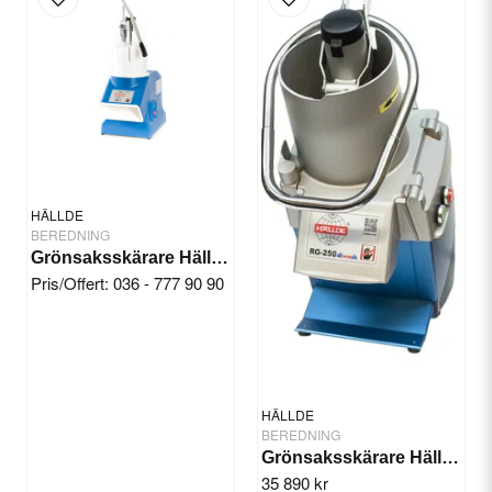
email
E-postadress
Ja, ni får publicera min fråga
HÄLLDE
BEREDNING
Grönsaksskärare Hällde RG-7
Pris/Offert: 036 - 777 90 90
Skicka fråga
HÄLLDE
BEREDNING
Grönsaksskärare Hällde RG-250 diwash 3-fas
35 890 kr