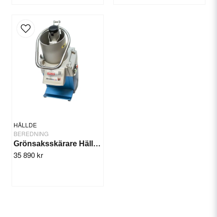
HÄLLDE
BEREDNING
Grönsaksskärare Hällde RG-250 diwash 1-fas
35 890 kr