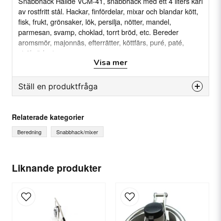
Snabbhack Hällde VCM-41, snabbhack med ett 4 liters kärl
av rostfritt stål. Hackar, finfördelar, mixar och blandar kött,
fisk, frukt, grönsaker, lök, persilja, nötter, mandel,
parmesan, svamp, choklad, torrt bröd, etc. Bereder
aromsmör, majonnäs, efterrätter, köttfärs, puré, paté,
ströbröd, etc.
Visa mer
Specifikation:
Anslutning: 220-240, 50/60 Hz, 1-fas
Ställ en produktfråga
Hastighet: 150 varv/minut
Kärl: 4 Liter
question
Fråga oss något om denna produkten...
Funktion: Pulsfunktion
Relaterade kategorier
Beredning
Snabbhack/mixer
name
Ditt namn
Liknande produkter
email
E-postadress