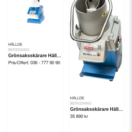
Ja, ni får publicera min fråga
HÄLLDE
BEREDNING
Grönsaksskärare Hällde RG-7
Pris/Offert: 036 - 777 90 90
Skicka fråga
HÄLLDE
BEREDNING
Grönsaksskärare Hällde RG-250 diwash 3-fas
35 890 kr