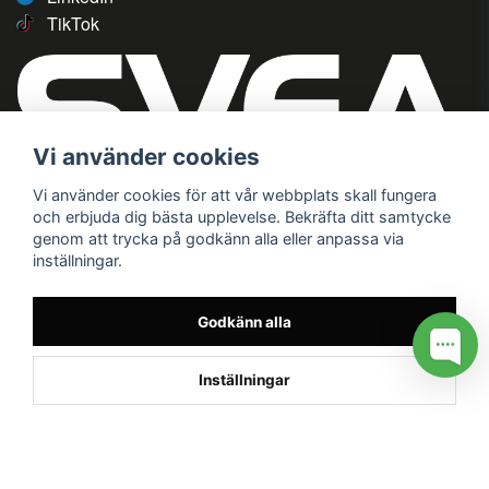
TikTok
Vi använder cookies
Vi använder cookies för att vår webbplats skall fungera
och erbjuda dig bästa upplevelse. Bekräfta ditt samtycke
genom att trycka på godkänn alla eller anpassa via
inställningar.
Godkänn alla
Inställningar
/* */
// G ADS CONVERSION PAGE --> //
// GTAG EVENT --> //
//
G TAG STYRNING --> //
// Hojtar Heatmap, Hotjar Tracking