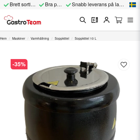
Brett sortiment
Bra priser
Snabb leverans på lagervara
Hem
Maskiner
Varmhållning
Soppkittel
Soppkittel 10 L
-
35
%