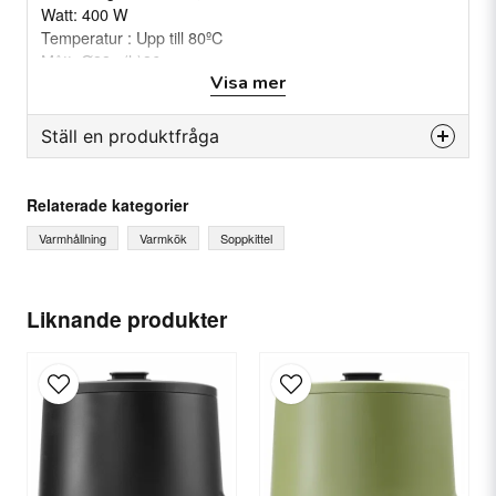
Watt: 400 W
Temperatur : Upp till 80ºC
Mått: Ø33 x(h)36 cm
Visa mer
Vikt: 5 Kg
Ställ en produktfråga
question
Fråga oss något om denna produkten...
Relaterade kategorier
Varmhållning
Varmkök
Soppkittel
name
Ditt namn
Liknande produkter
email
E-postadress