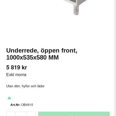
Underrede, öppen front,
1000x535x580 MM
5 819 kr
Exkl moms
Utan dörr, hyllor och lådor
OBV610