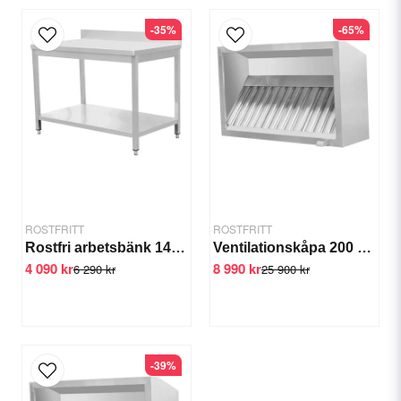
-35%
-65%
email
E-postadress
Ja, ni får publicera min fråga
ROSTFRITT
ROSTFRITT
Rostfri arbetsbänk 1400-1800 mm - 1600x700x850 mm 1400x700x850 mm 1600x700x850 mm
Ventilationskåpa 200 cm Filter, fettuppsamlare, belysning
4 090 kr
8 990 kr
6 290 kr
25 900 kr
Skicka fråga
-39%