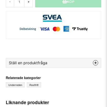
KÖP
-
+
Ställ en produktfråga
question
Fråga oss något om denna produkten...
Relaterade kategorier
Underreden
Rostfritt
name
Ditt namn
Liknande produkter