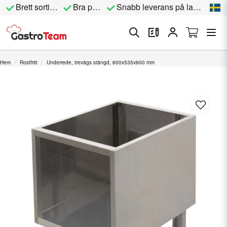
Brett sortiment
Bra priser
Snabb leverans på lagervara
Hem
Rostfritt
Underrede, trevägs stängd, 600x535x600 mm