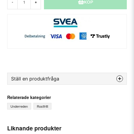
KÖP
-
+
Ställ en produktfråga
question
Fråga oss något om denna produkten...
Relaterade kategorier
Underreden
Rostfritt
name
Ditt namn
Liknande produkter