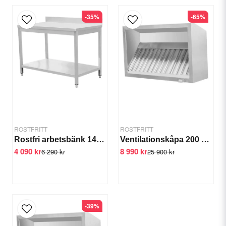
-35%
-65%
email
E-postadress
Ja, ni får publicera min fråga
ROSTFRITT
ROSTFRITT
Rostfri arbetsbänk 1400-1800 mm - 1600x700x850 mm 1400x700x850 mm 1600x700x850 mm
Ventilationskåpa 200 cm Filter, fettuppsamlare, belysning
4 090 kr
8 990 kr
6 290 kr
25 900 kr
Skicka fråga
-39%