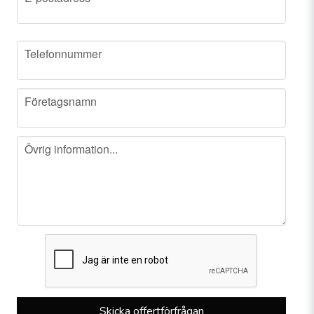
phone
Telefonnummer
company
Företagsnamn
message
Övrig information...
Skicka offertförfrågan