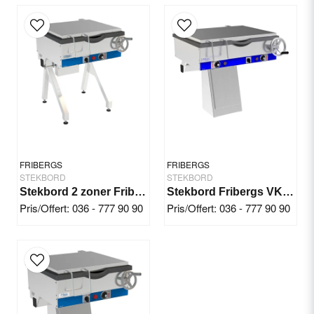
email
E-postadress
Ja, ni får publicera min fråga
FRIBERGS
FRIBERGS
STEKBORD
STEKBORD
Stekbord 2 zoner Fribergs VKF55/10, 90 mm djup
Stekbord Fribergs VKF40/1, 90mm djup
Pris/Offert: 036 - 777 90 90
Pris/Offert: 036 - 777 90 90
Skicka fråga