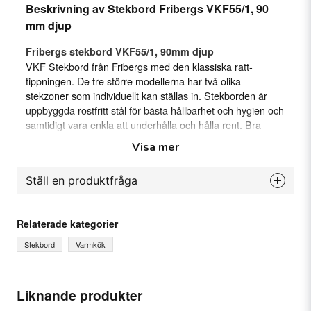
Beskrivning av Stekbord Fribergs VKF55/1, 90
mm djup
Fribergs stekbord VKF55/1, 90mm djup
VKF Stekbord från Fribergs med den klassiska ratt-
tippningen. De tre större modellerna har två olika
stekzoner som individuellt kan ställas in. Stekborden är
uppbyggda rostfritt stål för bästa hållbarhet och hygien och
samtidigt vara enkla att underhålla och hålla rent. Bra
prestanda erhålls med de starka elementen och det
Visa mer
gedigna gjutjärnshällarna som borgar för lång och trogen
tjänst. Standard 400V eller Marine-serie med 440V och
Ställ en produktfråga
460/480V samt Norge 230V. Manuell tipp, pelarfot fast
höjd. Djup 90mm. 2 stekzoner.
question
Fråga oss något om denna produkten...
Mått: 1190x835x897 mm
Specifikation:
Relaterade kategorier
Arbetsyta: 1000x550x90 mm
Stekbord
Varmkök
Kilowatt: 13,8 kW
Anslutning: 400 V. Ström: 3~
Säkring: 20 A
name
Ditt namn
Liknande produkter