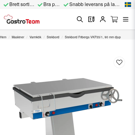
Brett sortiment
Bra priser
Snabb leverans på lagervara
Hem
Maskiner
Varmkök
Stekbord
Stekbord Fribergs VKF55/1, 90 mm djup