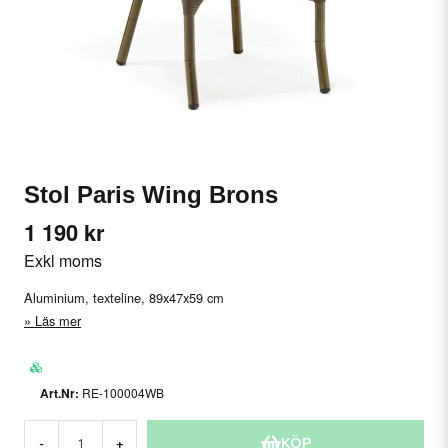
Stol Paris Wing Brons
1 190 kr
Exkl moms
Aluminium, texteline, 89x47x59 cm
Läs mer
RE-100004WB
KÖP
-
+