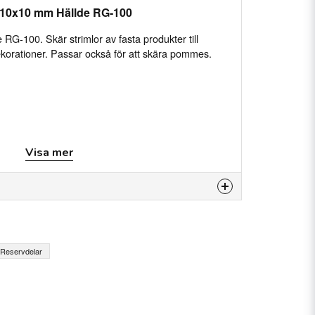
e 10x10 mm Hällde RG-100
RG-100. Skär strimlor av fasta produkter till
dekorationer. Passar också för att skära pommes.
Visa mer
 produkten...
Reservdelar
email
E-postadress