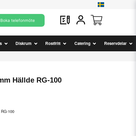
Boka telefonmöte
s
Diskrum
Rostfritt
Catering
Reservdelar
 mm Hällde RG-100
e RG-100