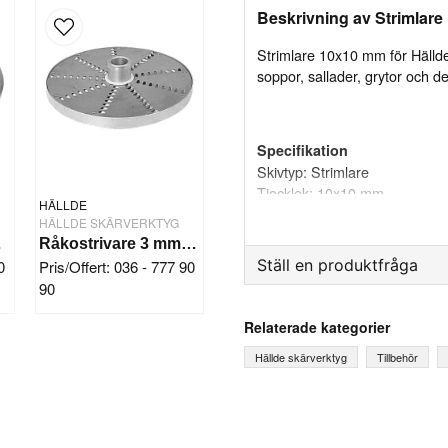
Beskrivning av Strimlar
Strimlare 10x10 mm för Hällde 
soppor, sallader, grytor och 
Specifikation
Skivtyp: Strimlare
Tjocklek: 10x10 mm
HÄLLDE
Passar till: Hällde RG-100
HÄLLDE SKÄRVERKTYG
0/250
Råkostrivare 3 mm Hällde RG-7-200-250
Ställ en produktfråga
0
Pris/Offert: 036 - 777 90
90
question
Fråga oss något om denna
Relaterade kategorier
Hällde skärverktyg
Tillbehör
name
Ditt namn