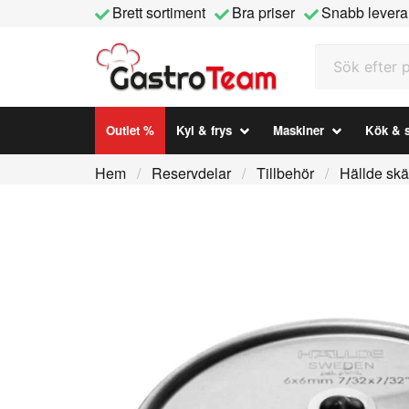
Brett sortiment
Bra priser
Snabb levera
Sök efter prod
Outlet %
Kyl & frys
Maskiner
Kök & s
Hem
Reservdelar
Tillbehör
Hällde skä