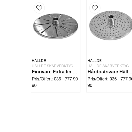
HÄLLDE
HÄLLDE
HÄLLDE SKÄRVERKTYG
HÄLLDE SKÄRVERKTYG
Finrivare Extra fin Hällde RG-300i/350/400
Hårdostrivare Hällde RG-20
Pris/Offert: 036 - 777 90
Pris/Offert: 036 - 777 9
90
90