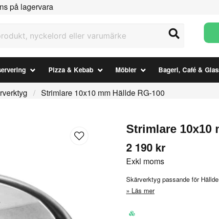
ns på lagervara
ukt, nyckelord eller varumärke
ervering
Pizza & Kebab
Möbler
Bageri, Café & Glas
rverktyg
Strimlare 10x10 mm Hällde RG-100
Strimlare 10x10
2 190 kr
Exkl moms
Skärverktyg passande för Hälld
Läs mer