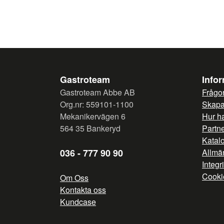
Gastroteam
Info
Gastroteam Abbe AB
Frågor
Org.nr: 559101-1100
Skapa 
Mekanikervägen 6
Hur h
564 35 Bankeryd
Partn
Katal
036 - 777 90 90
Allmän
Integr
Cooki
Om Oss
Kontakta oss
Kundcase