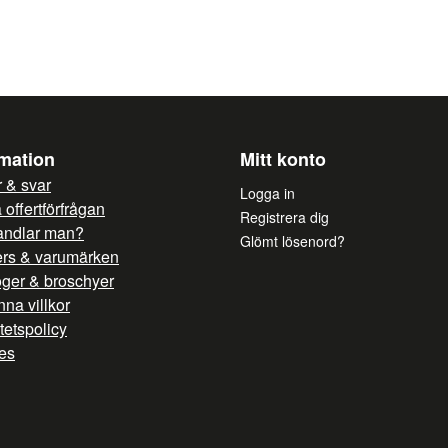
Ja, ni får publicera mi
rmation
Mitt konto
 & svar
Logga in
offertförfrågan
Registrera dig
andlar man?
Glömt lösenord?
ers & varumärken
oger & broschyer
na villkor
itetspolicy
es