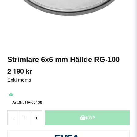
Strimlare 6x6 mm Hällde RG-100
2 190 kr
Exkl moms
HA-63138
KÖP
-
+