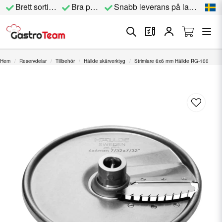
Brett sortiment
Bra priser
Snabb leverans på lagervara
Hem
Reservdelar
Tillbehör
Hällde skärverktyg
Strimlare 6x6 mm Hällde RG-100