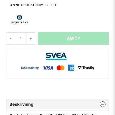
GRHOZ-HNC210BELBLH
KÖP
-
+
Beskrivning