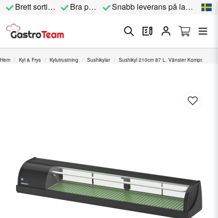
Brett sortiment
Bra priser
Snabb leverans på lagervara
Hem
Kyl & Frys
Kylutrustning
Sushikylar
Sushikyl 210cm 87 L. Vänster Kompr.