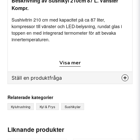
Beskrivning av Sushikyl 210cm 87 L. Vänster
Kompr.
Sushivitrin 210 cm med kapacitet på ca 87 liter,
kompressor till vänster och LED-belysning, rundat glas i
toppen en med integrerad termometer för att bevaka
innertemperaturen.
Egenskaper
Visa mer
Självständig kylenhet
Exponeringskyl i svart och glas
Ställ en produktfråga
Kondensorns luftintag är p baksidan och går ut
question
på sidorna
Fråga oss något om denna produkten...
Relaterade kategorier
Solida matplåtar med räfflad botten passande
Kylutrustning
Kyl & Frys
Sushikylar
för sushi
Stor kondensoryta för att förbättra kylprestandan
name
Ditt namn
Rundat glas i toppen, utgör möjlighet att placera
Liknande produkter
en plåt överst