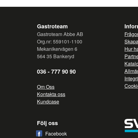
Gastroteam
Info
Gastroteam Abbe AB
Frågor
Org.nr: 559101-1100
Skapa 
Mekanikervägen 6
Hur h
564 35 Bankeryd
Partn
Katal
036 - 777 90 90
Allmän
Integr
Cooki
Om Oss
Kontakta oss
Kundcase
Följ oss
Facebook