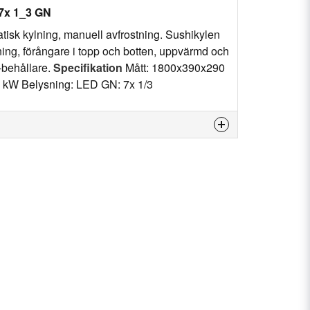
 7x 1_3 GN
tisk kylning, manuell avfrostning. Sushikylen
ing, förångare i topp och botten, uppvärmd och
-behållare.
Specifikation
Mått: 1800x390x290
 kW Belysning: LED GN: 7x 1/3
 produkten...
email
E-postadress
n fråga