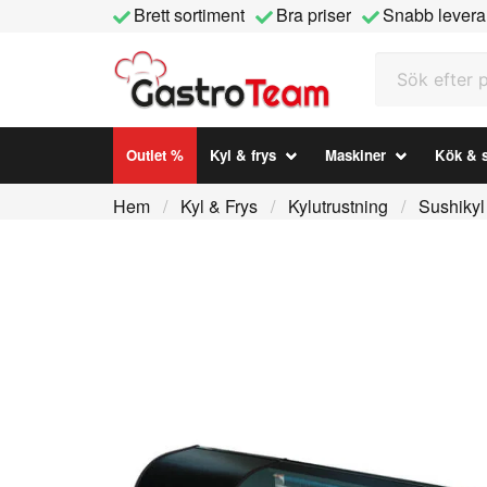
Brett sortiment
Bra priser
Snabb levera
Sök efter prod
Outlet %
Kyl & frys
Maskiner
Kök & s
Hem
Kyl & Frys
Kylutrustning
Sushikyl