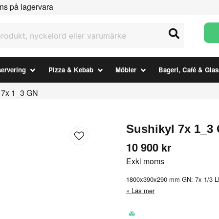
ns på lagervara
ukt, nyckelord eller varumärke
ervering
Pizza & Kebab
Möbler
Bageri, Café & Glas
 7x 1_3 GN
Sushikyl 7x 1_3
10 900 kr
Exkl moms
1800x390x290 mm GN: 7x 1/3 L
Läs mer