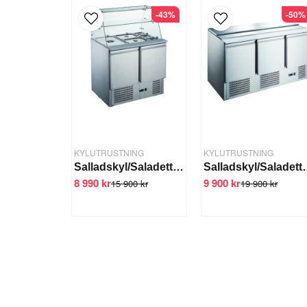
-43%
-50%
KYLUTRUSTNING
KYLUTRUSTNING
Salladskyl/Saladette 2 dörrar, glastop, 922x700x1250 mm
Salladskyl/Salad
8 990 kr
9 900 kr
15 900 kr
19 900 kr