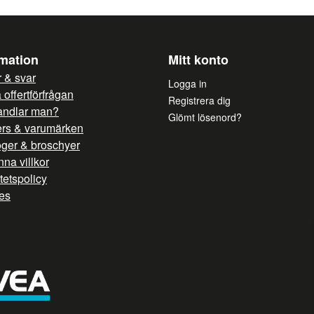
rmation
Mitt konto
 & svar
Logga in
offertförfrågan
Registrera dig
andlar man?
Glömt lösenord?
ers & varumärken
oger & broschyer
na villkor
itetspolicy
es