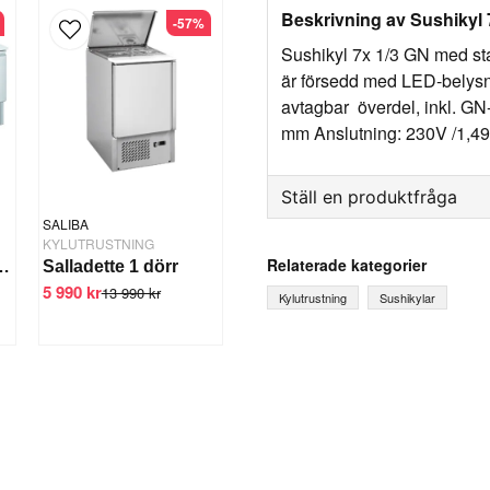
Beskrivning av Sushikyl
-57%
Sushikyl 7x 1/3 GN med sta
är försedd med LED-belysn
avtagbar överdel, inkl. GN
mm Anslutning: 230V /1,49
Ställ en produktfråga
SALIBA
question
KYLUTRUSTNING
Fråga oss något om denna
Relaterade kategorier
ette 3 dörrar öppen top
Salladette 1 dörr
5 990 kr
13 990 kr
Kylutrustning
Sushikylar
name
Ditt namn
Ja, ni får publicera mi