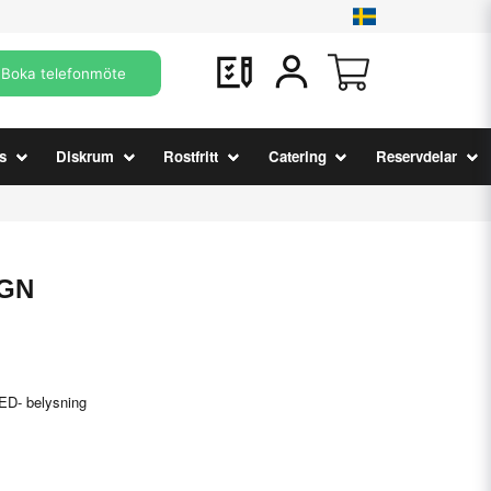
Boka telefonmöte
s
Diskrum
Rostfritt
Catering
Reservdelar
 GN
ED- belysning