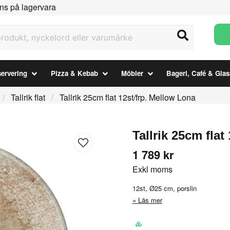
ns på lagervara
ukt, nyckelord eller varumärke
ervering
Pizza & Kebab
Möbler
Bageri, Café & Glas
Tallrik flat
Tallrik 25cm flat 12st/frp. Mellow Lona
Tallrik 25cm flat
1 789 kr
Exkl moms
12st, Ø25 cm, porslin
Läs mer