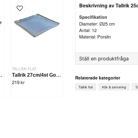
Beskrivning av Tallrik 25
Specifikation
Diameter: Ø25 cm
Antal: 12
Material: Porslin
Ställ en produktfråga
TALLRIK FLAT
question
Fråga oss något om denna
4st Gourme Svart
Tallrik 27cm/4st Gourme Blå
Relaterade kategorier
219 kr
Tallrik flat
Kök & servering
Ta
name
Ditt namn
Ja, ni får publicera mi