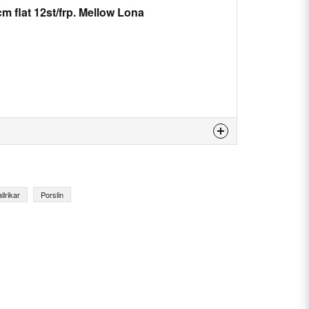
cm flat 12st/frp. Mellow Lona
 produkten...
llrikar
Porslin
email
E-postadress
n fråga