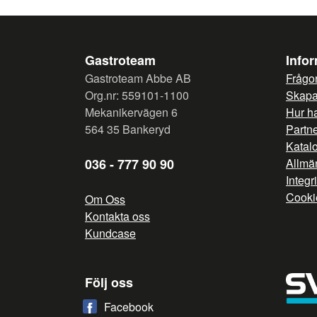
Gastroteam
Info
Gastroteam Abbe AB
Frågor
Org.nr: 559101-1100
Skapa 
Mekanikervägen 6
Hur h
564 35 Bankeryd
Partn
Katal
036 - 777 90 90
Allmän
Integr
Cooki
Om Oss
Kontakta oss
Kundcase
Följ oss
Facebook