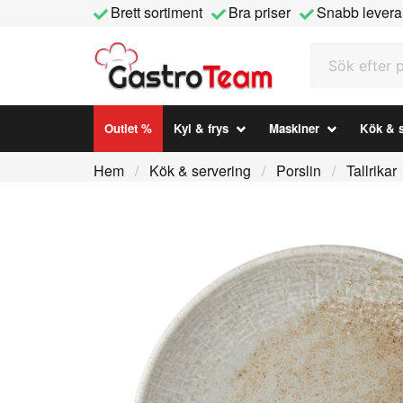
Brett sortiment
Bra priser
Snabb levera
Sök efter prod
Outlet %
Kyl & frys
Maskiner
Kök & s
Hem
Kök & servering
Porslin
Tallrikar