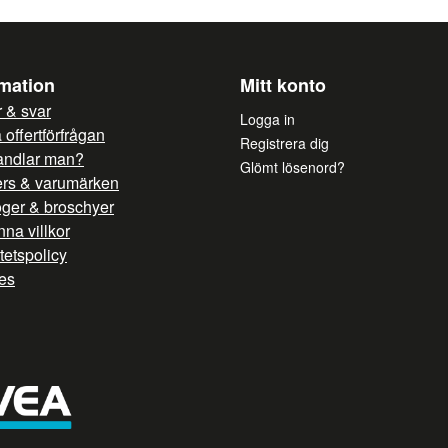
rmation
Mitt konto
 & svar
Logga in
offertförfrågan
Registrera dig
andlar man?
Glömt lösenord?
ers & varumärken
oger & broschyer
na villkor
itetspolicy
es