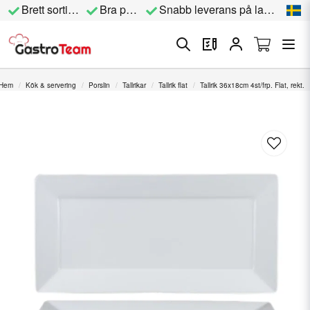
Brett sortiment
Bra priser
Snabb leverans på lagervara
Hem
Kök & servering
Porslin
Tallrikar
Tallrik flat
Tallrik 36x18cm 4st/frp. Flat, rekt.