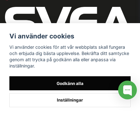
Vi använder cookies
Vi använder cookies för att vår webbplats skall fungera
och erbjuda dig bästa upplevelse. Bekräfta ditt samtycke
genom att trycka på godkänn alla eller anpassa via
inställningar.
Godkänn alla
Inställningar
/* */
// G ADS CONVERSION PAGE --> //
// GTAG EVENT --> //
//
G TAG STYRNING --> //
// Hojtar Heatmap, Hotjar Tracking
Code for my site --> //
// Google tag (gtag.js) --> //
/* SWIFFTY