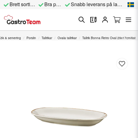
Brett sortiment
Bra priser
Snabb leverans på lagervara
ök & servering
Porslin
Tallrikar
Ovala tallrikar
Tallrik Bonna Retro Oval 29x17cm/6st