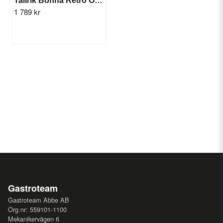
Tallrik Bonna Retro Oval 24x14cm/12st
1 789 kr
Gastroteam
Gastroteam Abbe AB
Org.nr: 559101-1100
Mekanikervägen 6