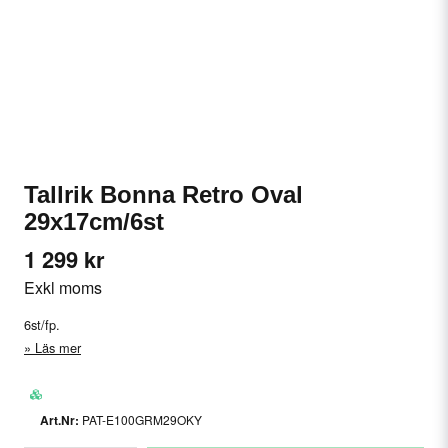
Tallrik Bonna Retro Oval
29x17cm/6st
1 299 kr
Exkl moms
6st/fp.
Läs mer
PAT-E100GRM29OKY