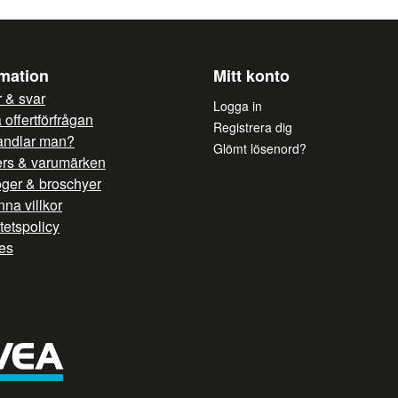
rmation
Mitt konto
 & svar
Logga in
offertförfrågan
Registrera dig
andlar man?
Glömt lösenord?
ers & varumärken
oger & broschyer
na villkor
itetspolicy
es