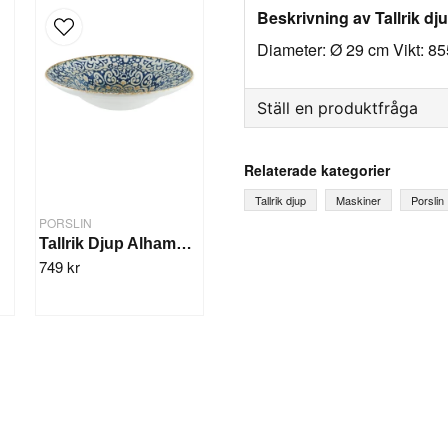
Beskrivning av Tallrik d
Diameter: Ø 29 cm Vikt: 855
Ställ en produktfråga
question
Fråga oss något om denna
Relaterade kategorier
Tallrik djup
Maskiner
Porslin
PORSLIN
t
Tallrik Djup Alhambra 27cm/6st
name
Ditt namn
749 kr
Ja, ni får publicera mi