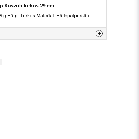
jup Kaszub turkos 29 cm
 g Färg: Turkos Material: Fältspatporslin
 produkten...
email
E-postadress
n fråga