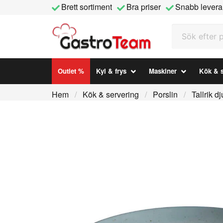
Brett sortiment
Bra priser
Snabb levera
Sök efter prod
Outlet %
Kyl & frys
Maskiner
Kök & s
Hem
Kök & servering
Porslin
Tallrik 