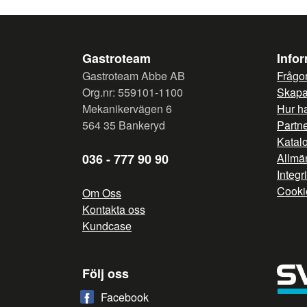
Gastroteam
Info
Gastroteam Abbe AB
Frågor
Org.nr: 559101-1100
Skapa 
Mekanikervägen 6
Hur h
564 35 Bankeryd
Partn
Katal
036 - 777 90 90
Allmän
Integr
Cooki
Om Oss
Kontakta oss
Kundcase
Följ oss
Facebook