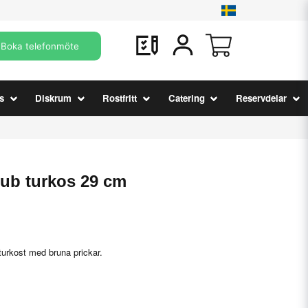
Boka telefonmöte
s
Diskrum
Rostfritt
Catering
Reservdelar
zub turkos 29 cm
turkost med bruna prickar.