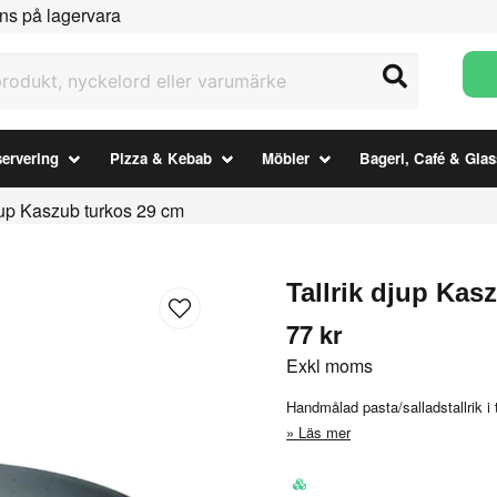
ns på lagervara
ukt, nyckelord eller varumärke
ervering
Pizza & Kebab
Möbler
Bageri, Café & Glas
djup Kaszub turkos 29 cm
Tallrik djup Kas
77 kr
Exkl moms
Handmålad pasta/salladstallrik i 
Läs mer