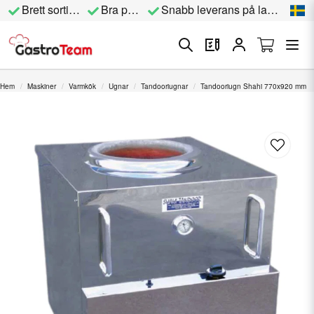
Brett sortiment
Bra priser
Snabb leverans på lagervara
Hem
Maskiner
Varmkök
Ugnar
Tandooriugnar
Tandooriugn Shahi 770x920 mm