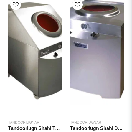
email
E-postadress
Ja, ni får publicera min fråga
Skicka fråga
TANDOORIUGNAR
TANDOORIUGNAR
Tandooriugn Shahi Taftoon 1130x1220 mm
Tandooriugn Shahi Deluxe 860x890 mm